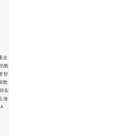
重走
的数
更智
国数
得实
上做
A