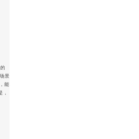
控的
过场景
L，能
是，