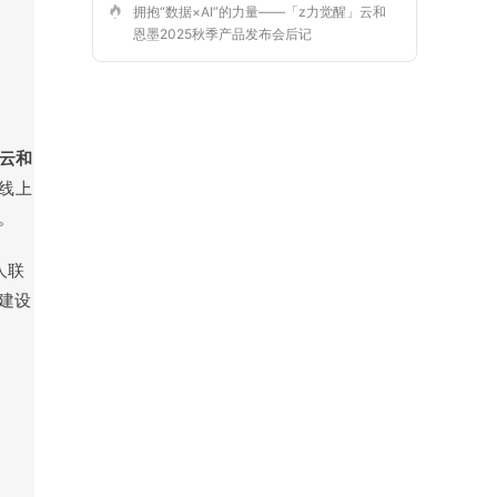
拥抱“数据×AI”的力量——「z力觉醒」云和
恩墨2025秋季产品发布会后记
了云和
线上
。
人联
建设