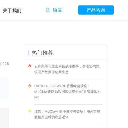
语言
产品咨询
关于我们
热门推荐
128
云和恩墨与崖山科技战略携手，多维协同共
筑国产数据库创新生态
DATA+AI FORWARD香港峰会观察：
MoClaw正驱动数据库运维走向“多智能体协
同”
预告：MoClaw 墨小侠即将登场丨用AI重塑
数据库运维的底层逻辑