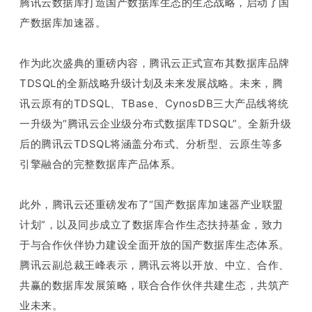
腾讯云数据库打造国产数据库生态的生态战略，启动了国
产数据库加速器。
作为此次盛典的重磅内容，腾讯云正式宣布其数据库品牌
TDSQL的全新战略升级计划及未来发展战略。未来，腾
讯云原有的TDSQL、TBase、CynosDB三大产品线将统
一升级为“腾讯云企业级分布式数据库TDSQL”。全新升级
后的腾讯云TDSQL将涵盖分布式、分析型、云原生等多
引擎融合的完整数据库产品体系。
此外，腾讯云还重磅发布了“国产数据库加速器产业联盟
计划”，以及同步成立了数据库合作生态扶持基金，致力
于与合作伙伴协力建设全面开放的国产数据库生态体系。
腾讯云副总裁王峰表示，腾讯云将以开放、中立、合作、
共赢的数据库发展策略，联合合作伙伴共建生态，共筑产
业未来。