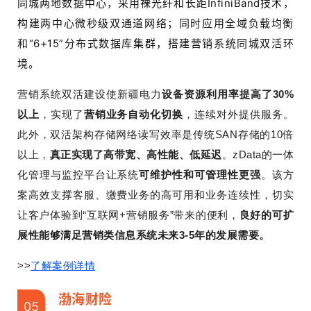
同城两地数据中心，采用裸光纤和长距InfiniBand技术，
构建两中心微秒级双通道网络；同时应用全域负载均衡
和“6+15”分布式数据库集群，搭建营销系统同城双活环
境。
营销系统双活建设使新疆电力
设备资源利用率提高了30%
以上
，实现了
营销业务自动化切换
，连续对外提供服务。
此外，双活架构存储网络读写效率是传统SAN存储的10倍
以上，
真正实现了高带宽、高性能、低延迟
。zData的一体
化管理与监控平台让系统
可维护性和可管理性更强
。该方
案
高效支撑客服、缴费业务的高可用和业务连续性，切实
让客户体验到“互联网+营销服务”带来的便利，
良好的可扩
展性能够满足营销类信息系统未来3-5年的发展需要。
>>
了解案例详情
渤海财险
05