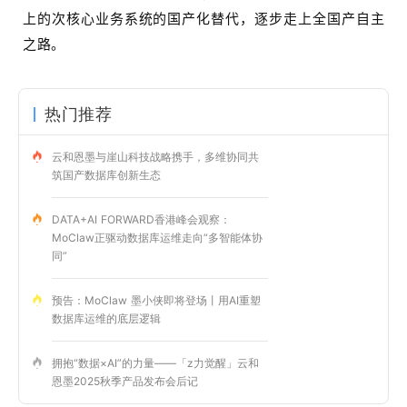
上的次核心业务系统的国产化替代，逐步走上全国产自主
之路。
热门推荐
云和恩墨与崖山科技战略携手，多维协同共
筑国产数据库创新生态
DATA+AI FORWARD香港峰会观察：
MoClaw正驱动数据库运维走向“多智能体协
同”
预告：MoClaw 墨小侠即将登场丨用AI重塑
数据库运维的底层逻辑
拥抱“数据×AI”的力量——「z力觉醒」云和
恩墨2025秋季产品发布会后记