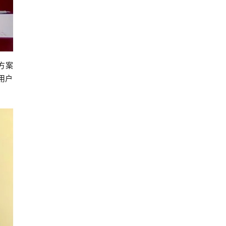
方案
用户