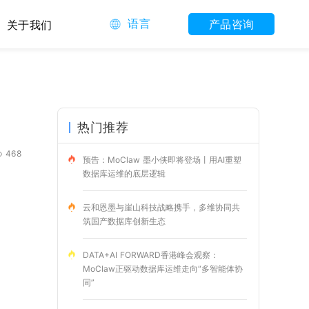
语言
产品咨询
关于我们
热门推荐
468
预告：MoClaw 墨小侠即将登场丨用AI重塑
数据库运维的底层逻辑
云和恩墨与崖山科技战略携手，多维协同共
筑国产数据库创新生态
DATA+AI FORWARD香港峰会观察：
MoClaw正驱动数据库运维走向“多智能体协
同”