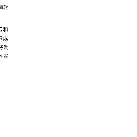
础软
云和
形成
将发
维服