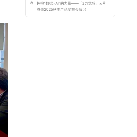
拥抱“数据×AI”的力量——「z力觉醒」云和
恩墨2025秋季产品发布会后记