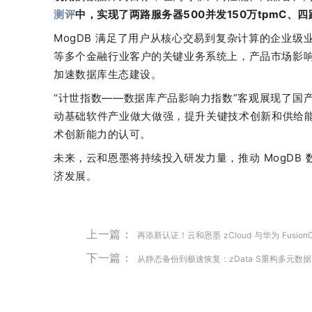
测评
中，实现了两路服务器500并发150万tpmC、四
MogDB 满足了用户从核心交易到复杂计算的企业
等多个金融行业客户的关键业务系统上，产品市场影响
加速数据库生态建设。
“计世指数——数据库产品影响力指数”客观展现了国
动基础软件产业做大做强，提升关键技术创新和供给
术创新能力的认可。
未来，云和恩墨将持续投入研发力量，推动 MogDB
济发展。
上一篇：
再添新认证！云和恩墨 zCloud 与华为 Fusio
下一篇：
从静态备份到极速恢复：zData S重构多元数