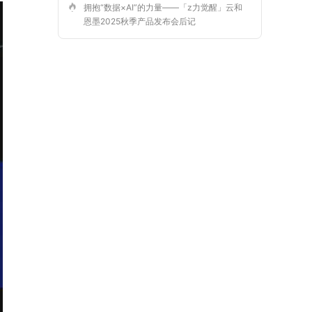
拥抱“数据×AI”的力量——「z力觉醒」云和
恩墨2025秋季产品发布会后记