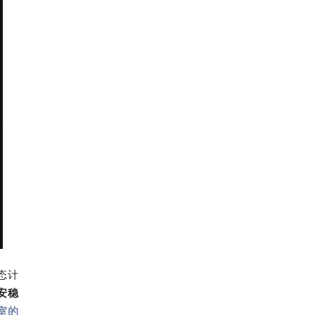
态计
安稳
室的