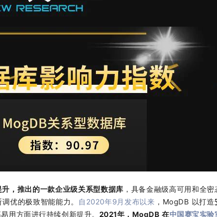
行增强提升，推出的一款企业级关系型数据库
，具备金融级高可用和全密
断调优的极致智能能力。
自2020年9月发布以来
，MogDB 以打造
高易用方面进行持续创新提升。
2021年，MogDB 在
中国赛宝实验