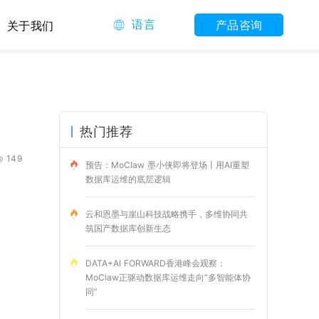
语言
产品咨询
关于我们
热门推荐
149
预告：MoClaw 墨小侠即将登场丨用AI重塑
数据库运维的底层逻辑
云和恩墨与崖山科技战略携手，多维协同共
筑国产数据库创新生态
DATA+AI FORWARD香港峰会观察：
MoClaw正驱动数据库运维走向“多智能体协
同”