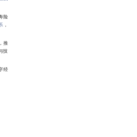
寿险
系
，
，推
与技
字经