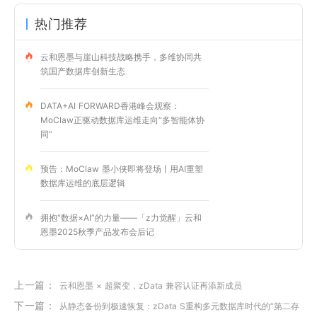
热门推荐
云和恩墨与崖山科技战略携手，多维协同共
筑国产数据库创新生态
DATA+AI FORWARD香港峰会观察：
MoClaw正驱动数据库运维走向“多智能体协
同”
预告：MoClaw 墨小侠即将登场丨用AI重塑
数据库运维的底层逻辑
拥抱“数据×AI”的力量——「z力觉醒」云和
恩墨2025秋季产品发布会后记
上一篇：
云和恩墨 × 超聚变，zData 兼容认证再添新成员
下一篇：
从静态备份到极速恢复：zData S重构多元数据库时代的“第二存