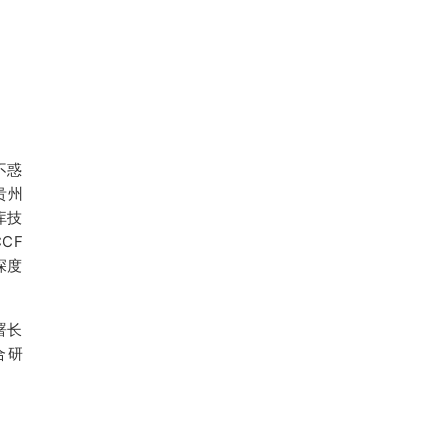
不惑
贵州
库技
CF
深度
署长
合研