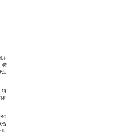
据库
，特
专注
。特
们和
BC
联合
正助