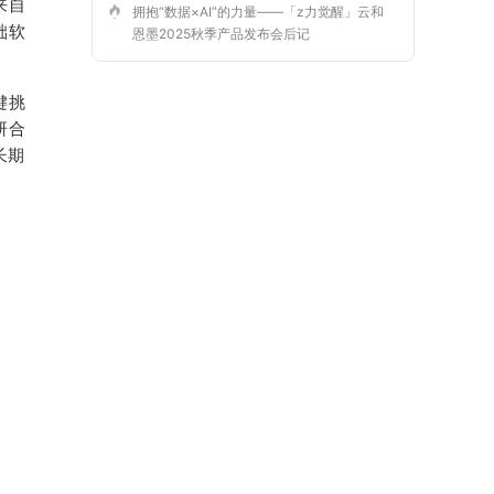
来自
拥抱“数据×AI”的力量——「z力觉醒」云和
础软
恩墨2025秋季产品发布会后记
键挑
研合
长期