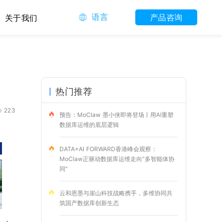
语言
产品咨询
关于我们
热门推荐
223
预告：MoClaw 墨小侠即将登场丨用AI重塑
数据库运维的底层逻辑
DATA+AI FORWARD香港峰会观察：
MoClaw正驱动数据库运维走向“多智能体协
同”
云和恩墨与崖山科技战略携手，多维协同共
筑国产数据库创新生态