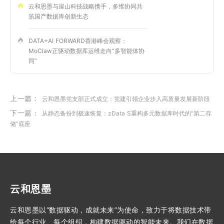
云和恩墨与崖山科技战略携手，多维协同共
筑国产数据库创新生态
DATA+AI FORWARD香港峰会观察：
MoClaw正驱动数据库运维走向“多智能体协
同”
上一篇：
云和恩墨党支部正式成立：党建引领企业步入高质量发展新阶段
下一篇：
从静态备份到极速恢复：zData S重构多元数据库时代的“第二存
储”底座
云和恩墨
云和恩墨以“数据驱动，成就未来”为使命，致力于将数据技术带
给每个行业、每个组织，构建数据驱动的智能未来。我们在数据