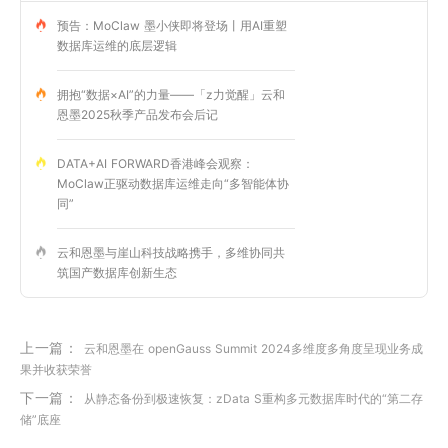
预告：MoClaw 墨小侠即将登场丨用AI重塑
数据库运维的底层逻辑
拥抱“数据×AI”的力量——「z力觉醒」云和
恩墨2025秋季产品发布会后记
DATA+AI FORWARD香港峰会观察：
MoClaw正驱动数据库运维走向“多智能体协
同”
云和恩墨与崖山科技战略携手，多维协同共
筑国产数据库创新生态
上一篇：
云和恩墨在 openGauss Summit 2024多维度多角度呈现业务成
果并收获荣誉
下一篇：
从静态备份到极速恢复：zData S重构多元数据库时代的“第二存
储”底座