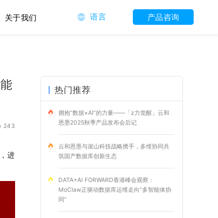
语言
产品咨询
关于我们
施能
热门推荐
拥抱“数据×AI”的力量——「z力觉醒」云和
恩墨2025秋季产品发布会后记
243
云和恩墨与崖山科技战略携手，多维协同共
签，
进
筑国产数据库创新生态
DATA+AI FORWARD香港峰会观察：
MoClaw正驱动数据库运维走向“多智能体协
同”