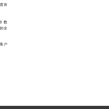
度肯
B 数
障的全
客户