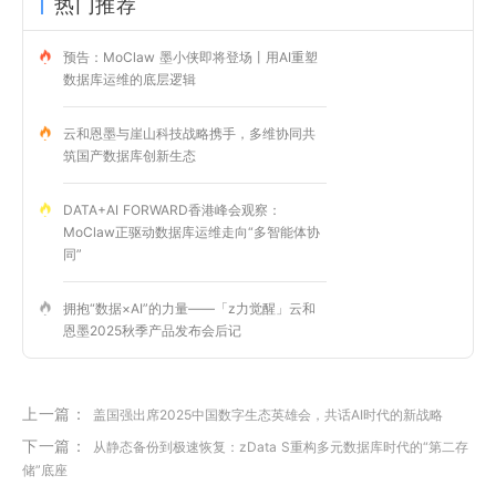
热门推荐
预告：MoClaw 墨小侠即将登场丨用AI重塑
数据库运维的底层逻辑
云和恩墨与崖山科技战略携手，多维协同共
筑国产数据库创新生态
DATA+AI FORWARD香港峰会观察：
MoClaw正驱动数据库运维走向“多智能体协
同”
拥抱“数据×AI”的力量——「z力觉醒」云和
恩墨2025秋季产品发布会后记
上一篇：
盖国强出席2025中国数字生态英雄会，共话AI时代的新战略
下一篇：
从静态备份到极速恢复：zData S重构多元数据库时代的“第二存
储”底座