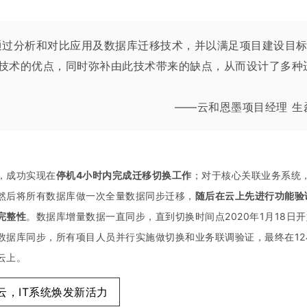
通过分析和对比应用及数据库迁移技术，并以满足项目建设目
技术的优点，同时弥补由此技术带来的缺点，从而设计了多种
——云和恩墨项目经理 生
，成功实现在
停机4小时内完成迁移切换工作
；
对于
核心关联业务系统
然后将所有数据库做一次全量数据同步迁移，
随后在云上先进行功能验
完整性
。
数据库增量数据一直同步，直到切换时间点2020年1月18日开
数据库同步，所有项目人员并行实施做切换和业务联调验证，
最终
在1
云上。
云，IT系统焕发新活力