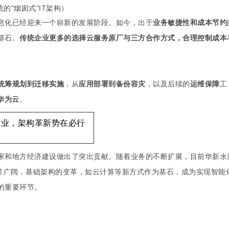
统的“烟囱式”IT架构）
息化已经迎来一个崭新的发展阶段。如今，出于
业务敏捷性和成本节约
基石。
传统企业更多的选择云服务原厂与三方合作方式，合理控制成本
统筹规划到迁移实施
，从
应用部署到备份容灾
，以及后续的
运维保障
工
华为云
。
造业，架构革新势在必行
家和地方经济建设做出了突出贡献。随着业务的不断扩展，目前华新水
非常广阔，基础架构的变革，如云计算等新方式作为基石，成为实现智能
的重要环节。