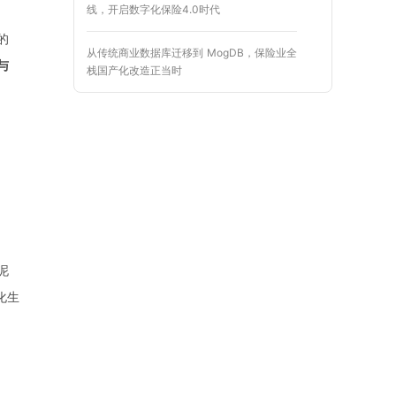
线，开启数字化保险4.0时代
的
从传统商业数据库迁移到 MogDB，保险业全
与
栈国产化改造正当时
泥
化生