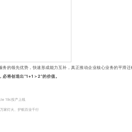
服务的领先优势，快速形成能力互补，真正推动企业核心业务的平滑迁
将创造出“1+1＞2”的价值。
e 19c投产上线
住万家灯火、护航百业千行