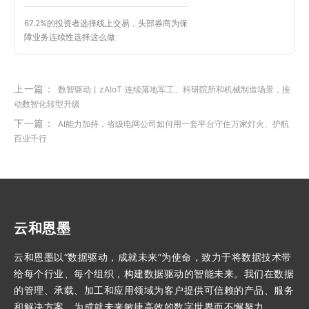
67.2%的投资者选择线上交易，头部券商为保
障业务连续性选择这么做
上一篇：
数智驱动丨zAIoT 连续落地军工、科研院所和机械制造场景，推
动数智化转型升级
下一篇：
AI能力加持，省级电网公司如何用一套平台守住万家灯火、护航
百业千行
云和恩墨
云和恩墨以“数据驱动，成就未来”为使命，致力于将数据技术带
给每个行业、每个组织，构建数据驱动的智能未来。我们在数据
的管理、承载、加工和应用领域为客户提供可信赖的产品、服务
和解决方案，为成就未来敏捷高效的数字世界而不懈努力。