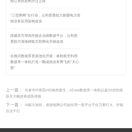
核心系统架构升迁之路
“三型两网”在行动，云和恩墨助力新疆电力营
销业务应用架构改造
搭建高可用高性能企业级数据平台，云和恩
墨助力渤海财险互联网化升级改造
全栈式数据库资源池化升级：春秋航空利用
数据库一体机打造一颗成就业务腾飞的“大心
脏”
上一篇：
长春市中医院HIS焕然新生，zData数据库一体机以超20倍性能
跃升大幅改善就医体验
下一篇：
AI能力加持，省级电网公司如何用一套平台守住万家灯火、护航
百业千行