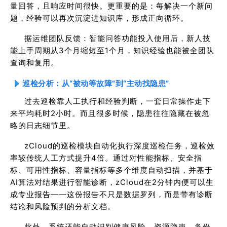
量回答，且响应时间很快。更重要的是：每解决一个新问
题，经验可以再次沉淀进知识库，形成正向循环。
据运维团队反馈：智能问答功能投入使用后，新人技
能上手周期从3个月缩短至1个月，知识经验也能被全团队
查询和复用。
巡检分析：从“被动等故障”到“主动找隐患”
过去巡检靠人工执行和经验判断，一套日常操作走下
来平均耗时2小时。而且很多时候，隐患往往隐藏在被忽
略的日志细节里。
zCloud的巡检模块自动化执行深度巡检任务，巡检效
率较传统人工方式提升4倍。通过对性能指标、安全指
标、可用性指标、容量指标等多个维度自动扫描，并基于
AI算法对结果进行智能诊断，zCloud在2分钟内便可以生
成专业报告——这份报告不只是数据罗列，而是带有诊断
结论和风险预判的分析文档。
此外，系统还能自动识别健康风险、资源隐患、备份