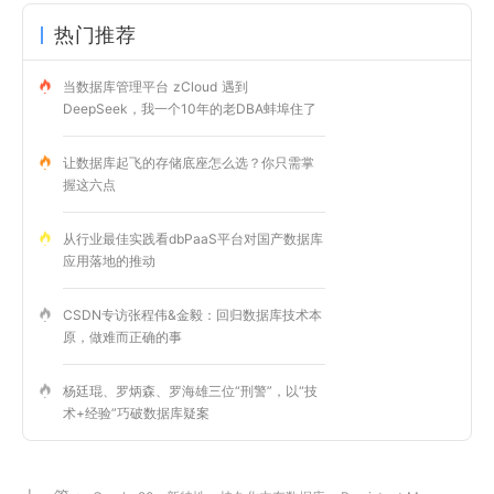
热门推荐
当数据库管理平台 zCloud 遇到
DeepSeek，我一个10年的老DBA蚌埠住了
让数据库起飞的存储底座怎么选？你只需掌
握这六点
从行业最佳实践看dbPaaS平台对国产数据库
应用落地的推动
CSDN专访张程伟&金毅：回归数据库技术本
原，做难而正确的事
杨廷琨、罗炳森、罗海雄三位“刑警”，以“技
术+经验”巧破数据库疑案