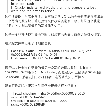
last block that was written to disk prior to the
instance crash.
If Oracle finds an old block, then this suggests a lost
write and the error is raised.
这句话是说，当实例崩溃之后重新启动，Oracle会去检查崩溃前最后
一个写出的数据块，通过控制文件校验其是否一致，如果这个块是
『旧』的，则说明最后的写操作丢失了。
这是一个非常快捷巧妙地判断，如果有写丢失，自然必须引入恢复。
在跟踪文件中记录了详细的信息：
Last BWR afn: 6 rdba: 0x18f9590(blk 1021328) ver:
0x0001.
5c21fd6e
.01 flg: 0x04
Disk version: 0x0001.
5c1ec4f0
.04 flag: 0x04
提示说，控制文件记录的最后一次写的数据块是file 6 block
1021328，SCN版本为：5c21fd6e，而数据文件上记录的SCN则是
5c1ec4f0，后者更旧，小于前者，这说明丢失了写操作。
那能否恢复呢？跟踪文件里还会记录这样的信息：
Thread checkpoint rba:0x00dfeb.00000002.0010
scn:0x0001.
5c1ee5b7
On-disk rba:0x00dfeb.0001161f.0000
scn:0x0001.
5c2266d6