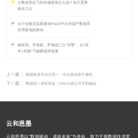
让数据库起飞的存储底座怎么选？你只需掌
握这六点
从行业最佳实践看dbPaaS平台对国产数据库
应用落地的推动
杨廷琨、罗炳森、罗海雄三位“刑警”，以“技
术+经验”巧破数据库疑案
上一篇：
数据恢复专业文章一：仅仅备份是不够的
下一篇：
数据库一体机简史：Oracle真正对手的崛起
云和恩墨
云和恩墨以“数据驱动，成就未来”为使命，致力于将数据技术带