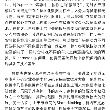
块，封装在一个个容器中，被称之为“微服务”，同时各应用
模块又按照是否存在持久化数据为标准，区分为有状态和无
状态。当应用需要对外提供服务时，可以先利用存储接口组
件连接起外置存储，构建出一个有状态的持久化数据库资源
池，在此之上再根据上层业务的服务需要动态的加载各种无
状态的微服务，其过程就好比集装箱在装卸货箱一样：每个
货箱都是标准化的规则单位体积，可以根据车头的动力不同
而选择装卸不同数量的货箱，保证每一趟车都可以拉够力所
能及的箱子，同时货箱在不同的车头之间还能很方便的调
换。Kubernetes 的问世，使得云基础设施中存算解耦的实
现具备了技术基础。
数据库也在云原生理念潮流的推动下，演进出了能适应
多变和不确定业务需求的Serverless数据库方案。传统的云
数据库只是将数据库部署在云基础设施上而未对数据库做改
进优化，局限于其存算一体的架构，存和算的资源比率被限
制在一个范围内，其弹性范围、资源利用率都受到较大的限
制。另一方面，由于节点间的Share-Nothing，新增节点必
定触发跨节点的数据全量复制，性能至少下降20%。阿里云