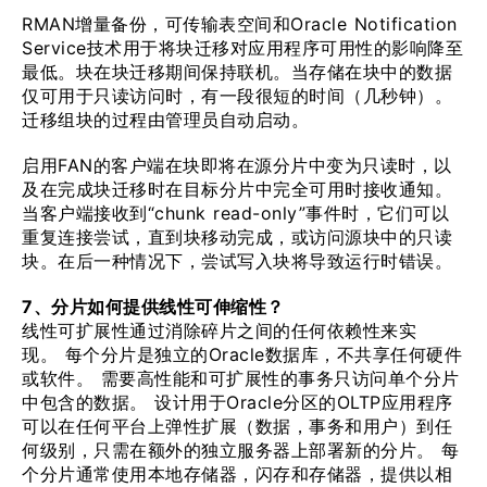
RMAN增量备份，可传输表空间和Oracle Notification
Service技术用于将块迁移对应用程序可用性的影响降至
最低。块在块迁移期间保持联机。当存储在块中的数据
仅可用于只读访问时，有一段很短的时间（几秒钟）。
迁移组块的过程由管理员自动启动。
启用FAN的客户端在块即将在源分片中变为只读时，以
及在完成块迁移时在目标分片中完全可用时接收通知。
当客户端接收到“chunk read-only”事件时，它们可以
重复连接尝试，直到块移动完成，或访问源块中的只读
块。在后一种情况下，尝试写入块将导致运行时错误。
7、分片如何提供线性可伸缩性？
线性可扩展性通过消除碎片之间的任何依赖性来实
现。 每个分片是独立的Oracle数据库，不共享任何硬件
或软件。 需要高性能和可扩展性的事务只访问单个分片
中包含的数据。 设计用于Oracle分区的OLTP应用程序
可以在任何平台上弹性扩展（数据，事务和用户）到任
何级别，只需在额外的独立服务器上部署新的分片。 每
个分片通常使用本地存储器，闪存和存储器，提供以相