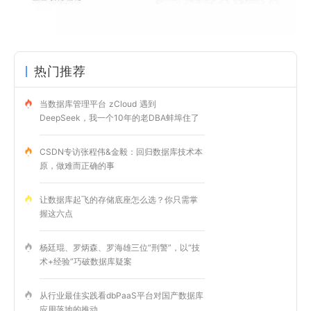
热门推荐
当数据库管理平台 zCloud 遇到
DeepSeek，我一个10年的老DBA蚌埠住了
CSDN专访张程伟&金毅：回归数据库技术本
原，做难而正确的事
让数据库起飞的存储底座怎么选？你只需掌
握这六点
杨廷琨、罗炳森、罗海雄三位“刑警”，以“技
术+经验”巧破数据库疑案
从行业最佳实践看dbPaaS平台对国产数据库
应用落地的推动