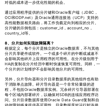
对低的成本进一步优化性能的机会。
通过应用程序提供的分片键和Oracle客户端（JDBC，
OCI和ODP.net）及Oracle通用连接池（UCP）支持的
高性能数据相关路由，将工作负载定向到相应的分片。
分片键的示例包括：customer_id，account_no，
country_id等。
8、分片如何实现故障隔离？
根据定义，每个分片是独立的Oracle数据库，不与其他
分片共享硬件或软件。一个或多个碎片的中断或减速不
会影响其他碎片上应用程序的可用性。在分片级别用于
HA的复制在分片经历中断时快速恢复可用性。同样，一
个分片的计划维护不会影响其他分片的可用性。
另外，分片导向器和分片目录数据库的其他组件也有助
于消除单点故障。碎片导向器是一个非常轻量级的进
程，不包括Oracle数据库实例。冗余碎片引导器部署在
每个区域内部署碎片，以确保对SDB的连续应用程序访
问。分片目录数据库使用Oracle Data Guard复制和自
动故障转移来提供高可用性。目录数据库对运行时连接