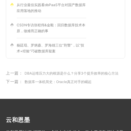
从行业最佳实践看dbPaaS平台对国产数据库
应用落地的推动
CSDN专访张程伟&金毅：回归数据库技术本
原，做难而正确的事
杨廷琨、罗炳森、罗海雄三位“刑警”，以“技
术+经验”巧破数据库疑案
上一篇：
DBA运维压力大的根源是什么？分享3个提升效率的核心方法
下一篇：
数据库一体机简史：Oracle真正对手的崛起
云和恩墨