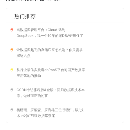
热门推荐
当数据库管理平台 zCloud 遇到
DeepSeek，我一个10年的老DBA蚌埠住了
让数据库起飞的存储底座怎么选？你只需掌
握这六点
从行业最佳实践看dbPaaS平台对国产数据库
应用落地的推动
CSDN专访张程伟&金毅：回归数据库技术本
原，做难而正确的事
杨廷琨、罗炳森、罗海雄三位“刑警”，以“技
术+经验”巧破数据库疑案