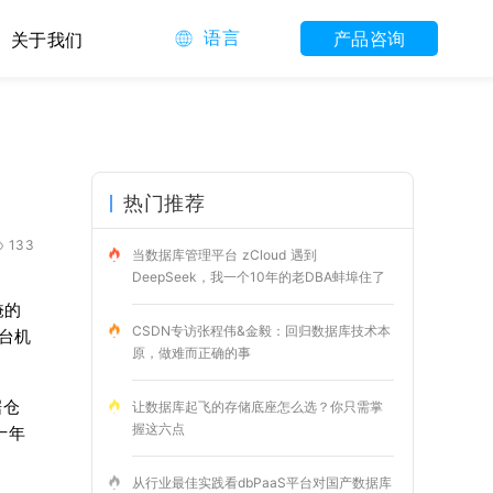
语言
产品咨询
关于我们
热门推荐
133
当数据库管理平台 zCloud 遇到
DeepSeek，我一个10年的老DBA蚌埠住了
掩的
CSDN专访张程伟&金毅：回归数据库技术本
台机
原，做难而正确的事
据仓
让数据库起飞的存储底座怎么选？你只需掌
握这六点
十年
从行业最佳实践看dbPaaS平台对国产数据库