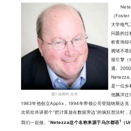
Ne
（Fost
大学电气
问题的过
析查询却
拥堵不堪
据引擎（In
通。200
Netez
是一位乡
他飘洋过
图3 福斯特·欣肖
1983年他创立Applix，1994年带领公司登陆
次听欣肖讲那个“把计算放在数据旁边”的疯狂想法时，
1
我们一起做。”
Netezza这个名称来源于乌尔都语
（U