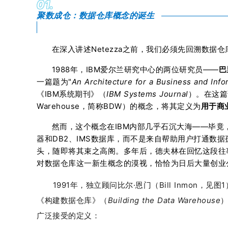
01.
聚数成仓：数据仓库概念的诞生
在深入讲述Netezza之前，我们必须先回溯数
1988年，IBM爱尔兰研究中心的两位研究员——
巴
一篇题为"
An Architecture for a Business and Inf
《IBM系统期刊》（
IBM Systems Journal
）。在这篇论
Warehouse，简称BDW）的概念，将其定义为
用于商
然而，这个概念在IBM内部几乎石沉大海——毕竟
器和DB2、IMS数据库，而不是来自帮助用户打通数
头，随即将其束之高阁。多年后，德夫林在回忆这段往事
对数据仓库这一新生概念的漠视，恰恰为日后大量创业
1991年，独立顾问比尔·恩门（Bill Inmon，
《构建数据仓库》（
Building the Data Warehouse
广泛接受的定义：