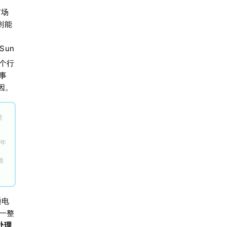
市场
则能
Sun
整个行
事
因。
营
8年
情
通电
一整
处理