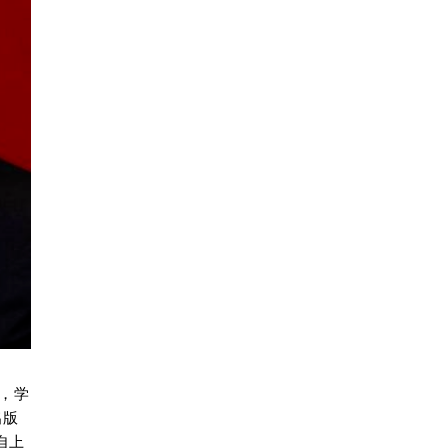
，学
出版
自上