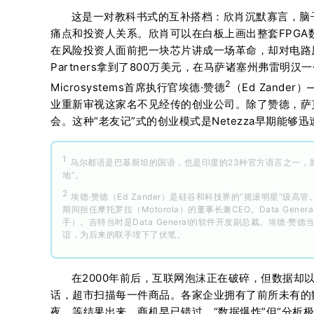
这是一对教科书式的互补搭档：欣肖沉默寡言，脑子
痛点和投资人关系。欣肖可以在白板上画出整套FPG
在风险投资人面前把一块芯片讲成一场革命，却对电路原理一窍不通
Partners拿到了800万美元，在马萨诸塞州弗雷
2
Microsystems首席执行官埃德·赞德
（Ed Zande
业重新审视这家名不见经传的创业公司。除了赞德，萨
会。这种“老友记”式的创业模式是Netezza早期能
1
乌尔都语是巴基斯坦的国语，也是印度的23种官方语言之一，属
地”。
2
埃德·赞德（Ed Zander）是硅谷和科技界的“摇滚明星”级高管。
期间担任摩托罗拉（Motorola）的董事长兼CEO。Data Gen
手）。吉特当时是Data General的软件开发副总裁。埃德·赞德
谊，为后来的联手埋下了伏笔。
在2000年前后，互联网泡沫正在破碎，但数据却
话，超市扫描每一件商品。各家企业拥有了前所未有的
夜，等结果出来，商机早已错过。“数据爆炸”但“分析