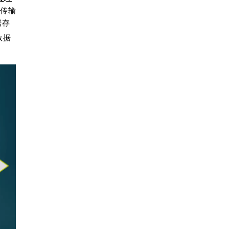
传输
据存
数据