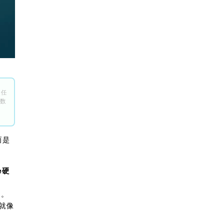
定任
的数
而是
e硬
）。
机就像