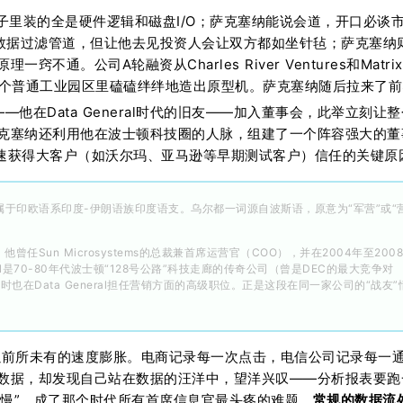
里装的全是硬件逻辑和磁盘I/O；萨克塞纳能说会道，开口必谈
A数据过滤管道，但让他去见投资人会让双方都如坐针毡；萨克塞纳
。公司A轮融资从Charles River Ventures和Matrix
明汉一个普通工业园区里磕磕绊绊地造出原型机。萨克塞纳随后拉来了前
r）——他在Data General时代的旧友——加入董事会，此举立刻让
克塞纳还利用他在波士顿科技圈的人脉，组建了一个阵容强大的董
够迅速获得大客户（如沃尔玛、亚马逊等早期测试客户）信任的关键原
于印欧语系印度-伊朗语族印度语支。乌尔都一词源自波斯语，原意为“军营”或“
他曾任Sun Microsystems的总裁兼首席运营官（COO），并在2004年至200
eral是70-80年代波士顿“128号公路”科技走廊的传奇公司（曾是DEC的最大竞争对
当时也在Data General担任营销方面的高级职位。正是这段在同一家公司的“战友”
以前所未有的速度膨胀。电商记录每一次点击，电信公司记录每一
数据，却发现自己站在数据的汪洋中，望洋兴叹——分析报表要跑
极慢”，成了那个时代所有首席信息官最头疼的难题。
常规的数据流