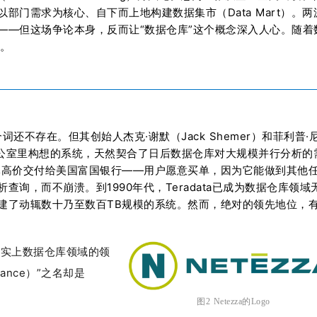
门需求为核心、自下而上地构建数据集市（Data Mart）。两
——但这场争论本身，反而让“数据仓库”这个概念深入人心。随着
显。
个词还不存在。但其创始人杰克·谢默（Jack Shemer）和菲利普·
间小办公室里构想的系统，天然契合了日后数据仓库对大规模并行分析的
以百万美元高价交付给美国富国银行——用户愿意买单，因为它能做到其他
询，而不崩溃。到1990年代，Teradata已成为数据仓库领域
建了动辄数十乃至数百TB规模的系统。然而，绝对的领先地位，
是事实上数据仓库领域的领
iance）”之名却是
图2 Netezza的Logo