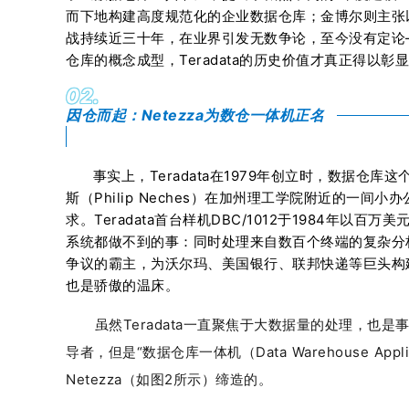
而下地构建高度规范化的企业数据仓库；金博尔则主张以部
战持续近三十年，在业界引发无数争论，至今没有定论
仓库的概念成型，Teradata的历史价值才真正得以彰
02.
因仓而起：Netezza为数仓一体机正名
事实上，Teradata在1979年创立时，数据仓库这
斯（Philip Neches）在加州理工学院附近的一
求。Teradata首台样机DBC/1012于1984年
系统都做不到的事：同时处理来自数百个终端的复杂分析查
争议的霸主，为沃尔玛、美国银行、联邦快递等巨头构
也是骄傲的温床。
虽然Teradata一直聚焦于大数据量的处理，也
导者，但是“数据仓库一体机（Data Warehouse Appl
Netezza（如图2所示）缔造的。