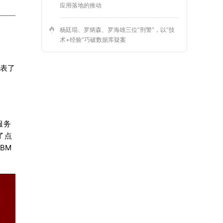
应用落地的推动
杨廷琨、罗炳森、罗海雄三位“刑警”，以“技
术+经验”巧破数据库疑案
表了
服务
了点
BM