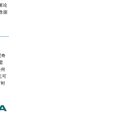
派论
数据
尼奇
需
任何
无可
有时