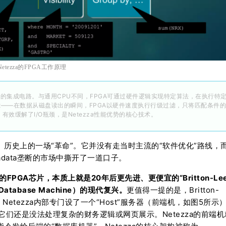
Netezza的FPGA工作原理
的集成电路。与通用CPU不同，FPGA可通过硬件逻辑实现特定算法，在执行特
过滤——在数据从磁盘读出的瞬间，FPGA以硬件速度执行行级过滤，只将匹配条件
效缓解了I/O瓶颈，是Netezza性能优势的核心技术。
using）历史上的一场“革命”。它并没有走当时主流的“软件优化”路线，
adata垄断的市场中撕开了一道口子。
za用的FPGA芯片，本质上就是20年后更先进、更便宜的“Britton-Le
 Database Machine）的现代复兴。
更值得一提的是，Britton-
，Netezza内部专门设了一个“Host”服务器（前端机，如图5所示
”，它们还是没法处理复杂的财务逻辑或网页展示。Netezza的前端