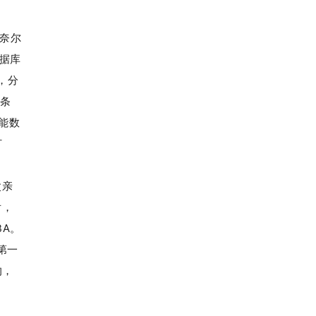
康奈尔
据库
，分
那条
智能数
打
父亲
后，
A。
第一
的，