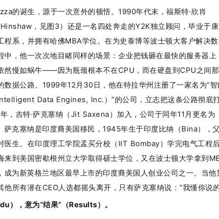
tezza的诞生，源于一次意外的顿悟。1990年代末，福斯特·欣肖
er Hinshaw，见图3）还是一名四处奔走的Y2K独立顾问，毕业于
工程系，并拥有哈佛MBA学位。在为史泰博等波士顿大客户解决数
程中，他一次次地目睹同样的场景：企业把钱砸在最快的服务器上
依然慢如蜗牛——因为瓶颈根本不在CPU，而在硬盘到CPU之间
的数据公路。1999年12月30日，他在特拉华州注册了一家名为“
telligent Data Engines, Inc.）”的公司，立志把这条公路彻底
0年，吉特·萨克塞纳（Jit Saxena）加入，公司于同年11月更名为
za。萨克塞纳是印度裔美国移民，1945年生于印度比纳（Bina），
村医生。在印度理工学院孟买分校（IIT Bombay）学完电气工程
海来到美国密歇根州立大学取得硕士学位，又在波士顿大学拿到MB
纳斯达克，成为新英格兰地区最早上市的印度裔美国人创业公司之一。当他
其他所有潜在CEO人选都摇头离开，只有萨克塞纳说：“我懂你说
rdu），意为“结果”（Results）。