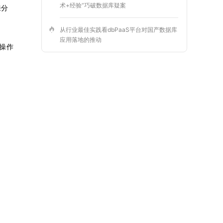
术+经验”巧破数据库疑案
来分
从行业最佳实践看dbPaaS平台对国产数据库
应用落地的推动
x操作