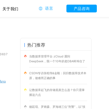
语言
产品咨询
关于我们
热门推荐
3637
当数据库管理平台 zCloud 遇到
DeepSeek，我一个10年的老DBA蚌埠住了
CSDN专访张程伟&金毅：回归数据库技术本
原，做难而正确的事
ava
让数据库起飞的存储底座怎么选？你只需掌
握这六点
杨廷琨、罗炳森、罗海雄三位“刑警”，以“技