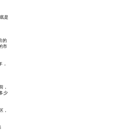
到底是
前的
的市
年，
之前，
多少
社区，
影