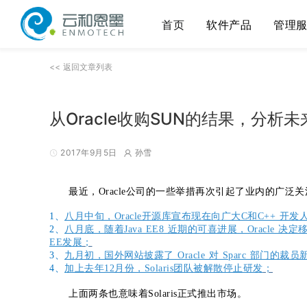
首页
软件产品
管理
<< 返回文章列表
从Oracle收购SUN的结果，分
2017年9月5日
孙雪
最近，Oracle公司的一些举措再次引起了业内的广泛关
1、
八月中旬，Oracle开源库宣布现在向广大C和C++ 开发
2、
八月底，随着Java EE8 近期的可喜进展，Oracle 决
EE发展
；
3、
九月初，国外网站披露了 Oracle 对 Sparc 部门的
4、
加上去年12月份，Solaris团队被解散停止研发
；
上面两条也意味着Solaris正式推出市场。