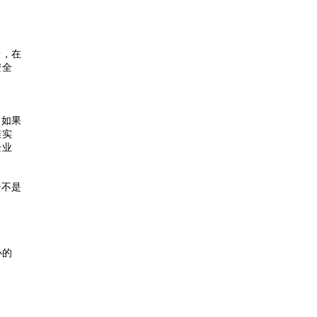
着，在
安全
。如果
佳实
企业
经不是
心的