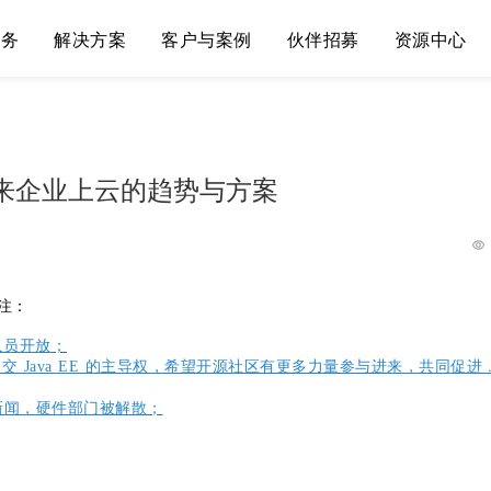
服务
解决方案
客户与案例
伙伴招募
资源中心
析未来企业上云的趋势与方案
注：
人员开放
；
定移交 Java EE 的主导权，希望开源社区有更多力量参与进来，共同促进 J
裁员新闻，硬件部门被解散
；