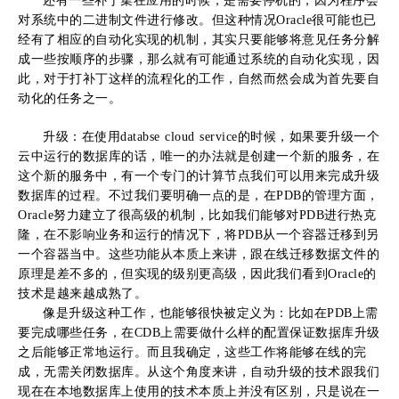
还有一些补丁集在应用的时候，是需要停机的，因为程序会
对系统中的二进制文件进行修改。但这种情况Oracle很可能也已
经有了相应的自动化实现的机制，其实只要能够将意见任务分解
成一些按顺序的步骤，那么就有可能通过系统的自动化实现，因
此，对于打补丁这样的流程化的工作，自然而然会成为首先要自
动化的任务之一。
升级：在使用databse cloud service的时候，如果要升级一个
云中运行的数据库的话，唯一的办法就是创建一个新的服务，在
这个新的服务中，有一个专门的计算节点我们可以用来完成升级
数据库的过程。不过我们要明确一点的是，在PDB的管理方面，
Oracle努力建立了很高级的机制，比如我们能够对PDB进行热克
隆，在不影响业务和运行的情况下，将PDB从一个容器迁移到另
一个容器当中。这些功能从本质上来讲，跟在线迁移数据文件的
原理是差不多的，但实现的级别更高级，因此我们看到Oracle的
技术是越来越成熟了。
像是升级这种工作，也能够很快被定义为：比如在PDB上需
要完成哪些任务，在CDB上需要做什么样的配置保证数据库升级
之后能够正常地运行。而且我确定，这些工作将能够在线的完
成，无需关闭数据库。从这个角度来讲，自动升级的技术跟我们
现在在本地数据库上使用的技术本质上并没有区别，只是说在一