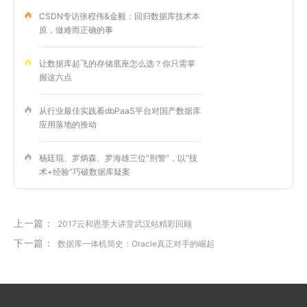
CSDN专访张程伟&金毅：回归数据库技术本
原，做难而正确的事
让数据库起飞的存储底座怎么选？你只需掌
握这六点
从行业最佳实践看dbPaaS平台对国产数据库
应用落地的推动
杨廷琨、罗炳森、罗海雄三位“刑警”，以“技
术+经验”巧破数据库疑案
上一篇：
2017云和恩墨大讲堂武汉站精彩回顾
下一篇：
数据库一体机简史：Oracle真正对手的崛起