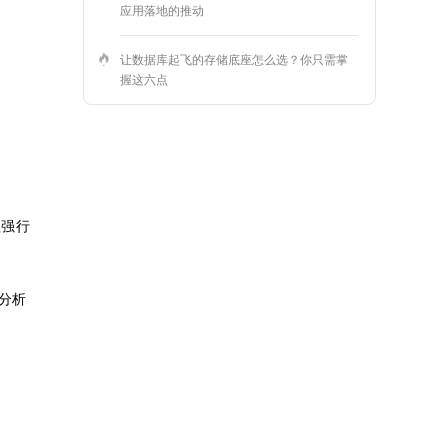
应用落地的推动
让数据库起飞的存储底座怎么选？你只需掌
握这六点
程强行
来分析