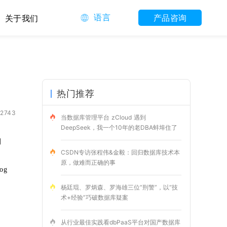
语言
产品咨询
关于我们
热门推荐
2743
当数据库管理平台 zCloud 遇到
DeepSeek，我一个10年的老DBA蚌埠住了
例
CSDN专访张程伟&金毅：回归数据库技术本
原，做难而正确的事
og
杨廷琨、罗炳森、罗海雄三位“刑警”，以“技
术+经验”巧破数据库疑案
从行业最佳实践看dbPaaS平台对国产数据库