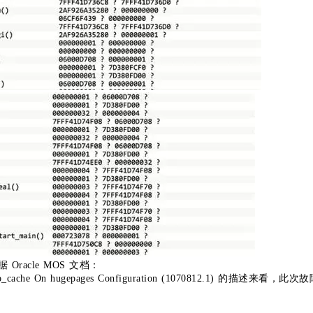
racle MOS 文档：
op_cache On hugepages Configuration (1070812.1) 的描述来看，此次