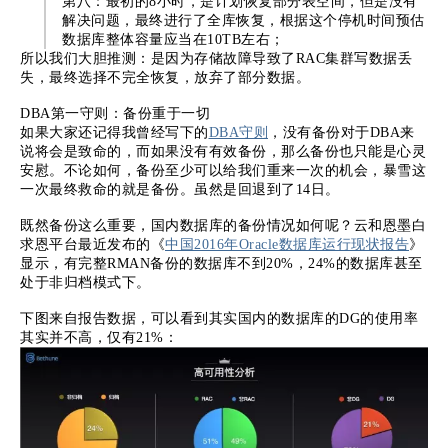
第八：最初的8小时，是计划恢复部分表空间，但是没有
解决问题，最终进行了全库恢复，根据这个停机时间预估
数据库整体容量应当在10TB左右；
所以我们大胆推测：是因为存储故障导致了RAC集群写数据丢
失，最终选择不完全恢复，放弃了部分数据。
DBA第一守则：备份重于一切
如果大家还记得我曾经写下的
DBA守则
，没有备份对于DBA来
说将会是致命的，而如果没有有效备份，那么备份也只能是心灵
安慰。不论如何，备份至少可以给我们重来一次的机会，暴雪这
一次最终救命的就是备份。虽然是回退到了14日。
既然备份这么重要，国内数据库的备份情况如何呢？云和恩墨白
求恩平台最近发布的《
中国2016年Oracle数据库运行现状报告
》
显示，有完整RMAN备份的数据库不到20%，24%的数据库甚至
处于非归档模式下。
下图来自报告数据，可以看到其实国内的数据库的DG的使用率
其实并不高，仅有21%：