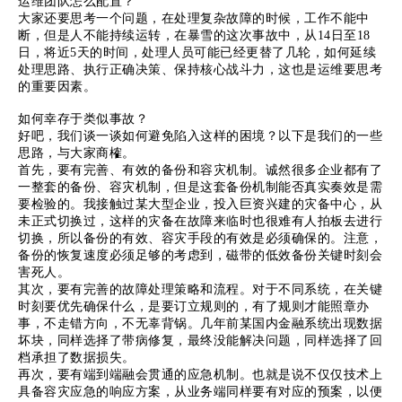
运维团队怎么配置？
大家还要思考一个问题，在处理复杂故障的时候，工作不能中
断，但是人不能持续运转，在暴雪的这次事故中，从14日至18
日，将近5天的时间，处理人员可能已经更替了几轮，如何延续
处理思路、执行正确决策、保持核心战斗力，这也是运维要思考
的重要因素。
如何幸存于类似事故？
好吧，我们谈一谈如何避免陷入这样的困境？以下是我们的一些
思路，与大家商榷。
首先，要有完善、有效的备份和容灾机制。诚然很多企业都有了
一整套的备份、容灾机制，但是这套备份机制能否真实奏效是需
要检验的。我接触过某大型企业，投入巨资兴建的灾备中心，从
未正式切换过，这样的灾备在故障来临时也很难有人拍板去进行
切换，所以备份的有效、容灾手段的有效是必须确保的。注意，
备份的恢复速度必须足够的考虑到，磁带的低效备份关键时刻会
害死人。
其次，要有完善的故障处理策略和流程。对于不同系统，在关键
时刻要优先确保什么，是要订立规则的，有了规则才能照章办
事，不走错方向，不无辜背锅。几年前某国内金融系统出现数据
坏块，同样选择了带病修复，最终没能解决问题，同样选择了回
档承担了数据损失。
再次，要有端到端融会贯通的应急机制。也就是说不仅仅技术上
具备容灾应急的响应方案，从业务端同样要有对应的预案，以便