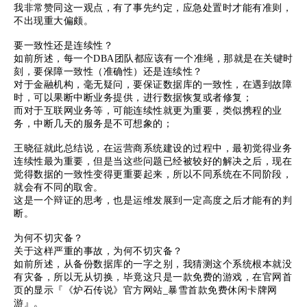
我非常赞同这一观点，有了事先约定，应急处置时才能有准则，
不出现重大偏颇。
要一致性还是连续性？
如前所述，每一个DBA团队都应该有一个准绳，那就是在关键时
刻，要保障一致性（准确性）还是连续性？
对于金融机构，毫无疑问，要保证数据库的一致性，在遇到故障
时，可以果断中断业务提供，进行数据恢复或者修复；
而对于互联网业务等，可能连续性就更为重要，类似携程的业
务，中断几天的服务是不可想象的；
王晓征就此总结说，在运营商系统建设的过程中，最初觉得业务
连续性最为重要，但是当这些问题已经被较好的解决之后，现在
觉得数据的一致性变得更重要起来，所以不同系统在不同阶段，
就会有不同的取舍。
这是一个辩证的思考，也是运维发展到一定高度之后才能有的判
断。
为何不切灾备？
关于这样严重的事故，为何不切灾备？
如前所述，从备份数据库的一字之别，我猜测这个系统根本就没
有灾备，所以无从切换，毕竟这只是一款免费的游戏，在官网首
页的显示『《炉石传说》官方网站_暴雪首款免费休闲卡牌网
游』。