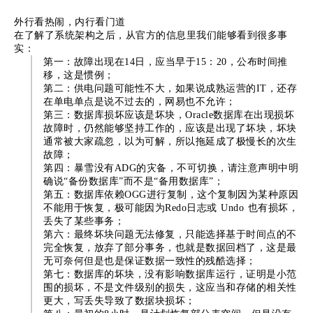
外行看热闹，内行看门道
在了解了系统架构之后，从官方的信息里我们能够看到很多事
实：
第一：故障出现在14日，应当早于15：20，公布时间推
移，这是惯例；
第二：供电问题可能性不大，如果说成熟运营的IT，还存
在单电单点是说不过去的，网易也不允许；
第三：数据库损坏应该是坏块，Oracle数据库在出现损坏
故障时，仍然能够坚持工作的，应该是出现了坏块，坏块
通常被大家疏忽，以为可解，所以拖延成了极慢长的次生
故障；
第四：暴雪没有ADG的灾备，不可切换，请注意声明中明
确说“备份数据库”而不是“备用数据库”；
第五：数据库依赖OGG进行复制，这个复制因为某种原因
不能用于恢复，极可能因为Redo日志或 Undo 也有损坏，
丢失了某些事务；
第六：最终坏块问题无法修复，只能选择基于时间点的不
完全恢复，放弃了部分事务，也就是数据回档了，这是最
无可奈何但是也是保证数据一致性的残酷选择；
第七：数据库的坏块，没有影响数据库运行，证明是小范
围的损坏，不是文件级别的损失，这应当和存储的相关性
更大，写丢失导致了数据块损坏；