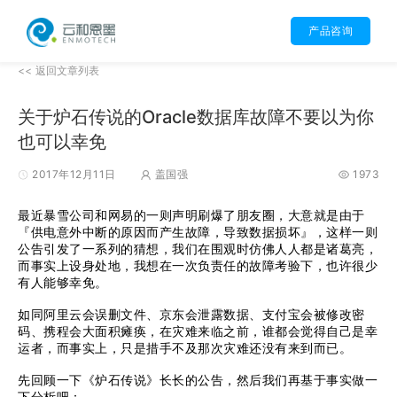
产品咨询
<< 返回文章列表
关于炉石传说的Oracle数据库故障不要以为你
也可以幸免
2017年12月11日
盖国强
1973
最近暴雪公司和网易的一则声明刷爆了朋友圈，大意就是由于
『供电意外中断的原因而产生故障，导致数据损坏』，这样一则
公告引发了一系列的猜想，我们在围观时仿佛人人都是诸葛亮，
而事实上设身处地，我想在一次负责任的故障考验下，也许很少
有人能够幸免。
如同阿里云会误删文件、京东会泄露数据、支付宝会被修改密
码、携程会大面积瘫痪，在灾难来临之前，谁都会觉得自己是幸
运者，而事实上，只是措手不及那次灾难还没有来到而已。
先回顾一下《炉石传说》长长的公告，然后我们再基于事实做一