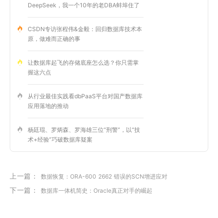
DeepSeek，我一个10年的老DBA蚌埠住了
CSDN专访张程伟&金毅：回归数据库技术本
原，做难而正确的事
让数据库起飞的存储底座怎么选？你只需掌
握这六点
从行业最佳实践看dbPaaS平台对国产数据库
应用落地的推动
杨廷琨、罗炳森、罗海雄三位“刑警”，以“技
术+经验”巧破数据库疑案
上一篇：
数据恢复：ORA-600 2662 错误的SCN增进应对
下一篇：
数据库一体机简史：Oracle真正对手的崛起