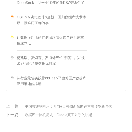
DeepSeek，我一个10年的老DBA蚌埠住了
CSDN专访张程伟&金毅：回归数据库技术本
原，做难而正确的事
让数据库起飞的存储底座怎么选？你只需掌
握这六点
杨廷琨、罗炳森、罗海雄三位“刑警”，以“技
术+经验”巧破数据库疑案
从行业最佳实践看dbPaaS平台对国产数据库
应用落地的推动
上一篇：
中国联通耿向东：开放+自强创新帮助运营商转型新时代
下一篇：
数据库一体机简史：Oracle真正对手的崛起