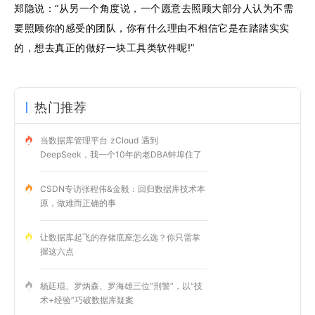
郑隐说：“从另一个角度说，一个愿意去照顾大部分人认为不需
要照顾你的感受的团队，你有什么理由不相信它是在踏踏实实
的，想去真正的做好一块工具类软件呢!”
热门推荐
当数据库管理平台 zCloud 遇到
DeepSeek，我一个10年的老DBA蚌埠住了
CSDN专访张程伟&金毅：回归数据库技术本
原，做难而正确的事
让数据库起飞的存储底座怎么选？你只需掌
握这六点
杨廷琨、罗炳森、罗海雄三位“刑警”，以“技
术+经验”巧破数据库疑案