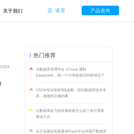
语言
产品咨询
关于我们
热门推荐
2209
当数据库管理平台 zCloud 遇到
DeepSeek，我一个10年的老DBA蚌埠住了
情
CSDN专访张程伟&金毅：回归数据库技术本
原，做难而正确的事
让数据库起飞的存储底座怎么选？你只需掌
握这六点
从行业最佳实践看dbPaaS平台对国产数据库