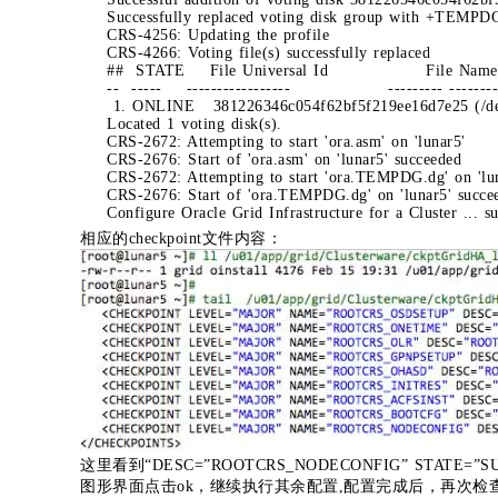
Successfully replaced voting disk group with +TEMPD
CRS-4256: Updating the profile
CRS-4266: Voting file(s) successfully replaced
## STATE File Universal Id File Name D
-- ----- ----------------- --------- --------
1. ONLINE 381226346c054f62bf5f219ee16d7e25 (/de
Located 1 voting disk(s).
CRS-2672: Attempting to start 'ora.asm' on 'lunar5'
CRS-2676: Start of 'ora.asm' on 'lunar5' succeeded
CRS-2672: Attempting to start 'ora.TEMPDG.dg' on 'lu
CRS-2676: Start of 'ora.TEMPDG.dg' on 'lunar5' succe
Configure Oracle Grid Infrastructure for a Cluster ... s
相应的checkpoint文件内容：
这里看到“DESC=”ROOTCRS_NODECONFIG” STATE=
图形界面点击ok，继续执行其余配置,配置完成后，再次检查che