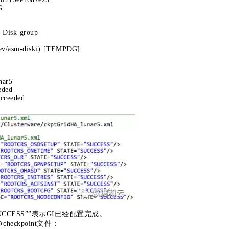
G.
isk group
-
v/asm-diski) [TEMPDG]
nar5'
eded
ucceeded
”SUCCESS””表示GI已经配置完成。
ckpoint文件：