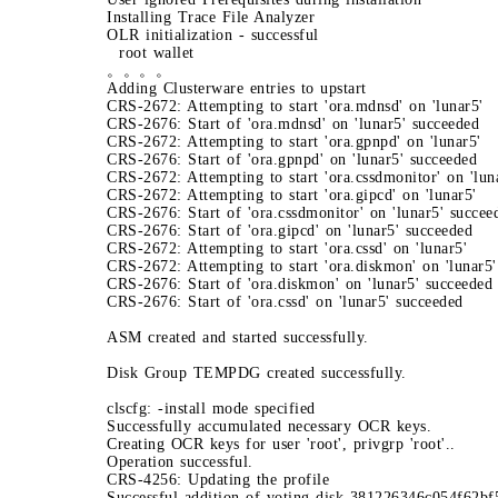
Installing Trace File Analyzer
OLR initialization - successful
root wallet
。。。。
Adding Clusterware entries to upstart
CRS-2672: Attempting to start 'ora.mdnsd' on 'lunar5'
CRS-2676: Start of 'ora.mdnsd' on 'lunar5' succeeded
CRS-2672: Attempting to start 'ora.gpnpd' on 'lunar5'
CRS-2676: Start of 'ora.gpnpd' on 'lunar5' succeeded
CRS-2672: Attempting to start 'ora.cssdmonitor' on 'lun
CRS-2672: Attempting to start 'ora.gipcd' on 'lunar5'
CRS-2676: Start of 'ora.cssdmonitor' on 'lunar5' succee
CRS-2676: Start of 'ora.gipcd' on 'lunar5' succeeded
CRS-2672: Attempting to start 'ora.cssd' on 'lunar5'
CRS-2672: Attempting to start 'ora.diskmon' on 'lunar5'
CRS-2676: Start of 'ora.diskmon' on 'lunar5' succeeded
CRS-2676: Start of 'ora.cssd' on 'lunar5' succeeded
ASM created and started successfully.
Disk Group TEMPDG created successfully.
clscfg: -install mode specified
Successfully accumulated necessary OCR keys.
Creating OCR keys for user 'root', privgrp 'root'..
Operation successful.
CRS-4256: Updating the profile
Successful addition of voting disk 381226346c054f62b