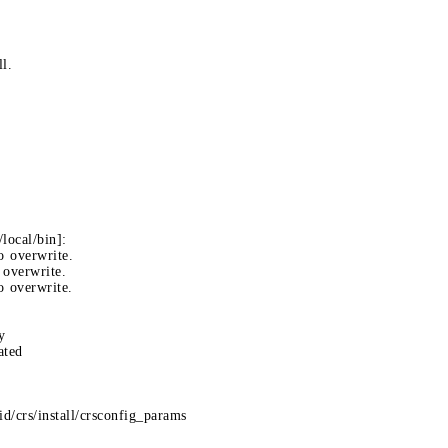
l.
local/bin]:
 overwrite.
 overwrite.
o overwrite.
y
ated
id/crs/install/crsconfig_params