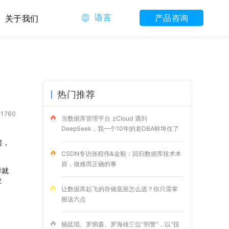
语言
产品咨询
关于我们
热门推荐
1760
当数据库管理平台 zCloud 遇到
DeepSeek，我一个10年的老DBA蚌埠住了
门，
CSDN专访张程伟&金毅：回归数据库技术本
原，做难而正确的事
样就
业
让数据库起飞的存储底座怎么选？你只需掌
握这六点
杨廷琨、罗炳森、罗海雄三位“刑警”，以“技