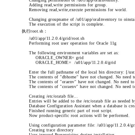
Changing permissions of /u01/app/oraInventory.
Adding read,write permissions for group.
Removing read,write,execute permissions for world.
Changing groupname of /u01/app/oraInventory to oinstal
The execution of the script is complete.
执行root.sh：
/u01/app/11.2.0.4/grid/root.sh
Performing root user operation for Oracle 11g
The following environment variables are set as:
ORACLE_OWNER= grid
ORACLE_HOME= /u01/app/11.2.0.4/grid
Enter the full pathname of the local bin directory: [/usr/
The contents of "dbhome" have not changed. No need to
The contents of "oraenv" have not changed. No need to
The contents of "coraenv" have not changed. No need t
Creating /etc/oratab file...
Entries will be added to the /etc/oratab file as needed b
Database Configuration Assistant when a database is cre
Finished running generic part of root script.
Now product-specific root actions will be performed.
Using configuration parameter file: /u01/app/11.2.0.4/gr
Creating trace directory
User ignored Prerequisites during installation