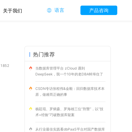
语言
产品咨询
关于我们
热门推荐
1852
当数据库管理平台 zCloud 遇到
DeepSeek，我一个10年的老DBA蚌埠住了
CSDN专访张程伟&金毅：回归数据库技术本
原，做难而正确的事
杨廷琨、罗炳森、罗海雄三位“刑警”，以“技
术+经验”巧破数据库疑案
从行业最佳实践看dbPaaS平台对国产数据库