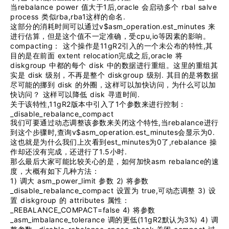
rebalance power
1
,oracle
rbal salve
当
值大于
后
会启动多个
process
rba,rba1
.
类似
这样的命名
v$asm_operation.est_minutes
这部分的消耗时间可以通过
来
cpu,io
进行估算，但是这个值不一定准确，受
等因素的影响。
compacting
11gR2
,
：
这个操作是
引入的一个未公布的特性
其
extent relocation
,oracle
目的是在前面
完成之后
将
diskgroup
disk
中都的每个
中的数据进行重组。这里的重组其
disk
diskgroup
.
实是
级别，不再是整个
级别
其目的是将数据
disk
尽可能的挪到
的外圈，这样可以加快访问，为什么可以加
disk
.
快访问？
这样可以降低
寻道时间
,11gR2
1
关于该特性
版本中引入了
个参数来进行控制：
_disable_rebalance_compact
,
rebalance
我们可要通过动态调整该参数来关闭这个特性
当
进行
,
v$asm_operation.est_minutes
0.
到这个步骤时
查询
会显示为
est_minutes
0
,rebalance
这也就是为什么我们上次看到
为
了
操
1.5
.
作却还没有完成，还进行了
小时
asm rebalance
那么最后大家可能比较关心的是，如何加快
的速
度，大概有如下几种方法：
1)
asm_power_limit
2)
调大
参数
将参数
_disable_rebalance_compact
true,
3)
设置为
可动态调整
设
diskgroup
attributes
置
的
属性：
_REBALANCE_COMPACT=false 4)
将参数
_asm_imbalance_tolerance
(11gR2
3%) 4)
调的更低
默认为
调