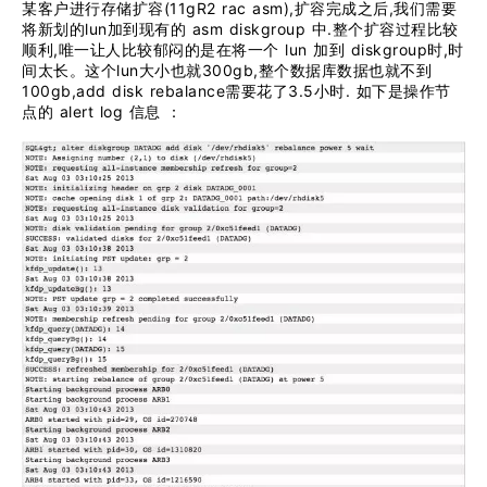
(11gR2 rac asm),
,
某客户进行存储扩容
扩容完成之后
我们需要
lun
asm diskgroup
.
将新划的
加到现有的
中
整个扩容过程比较
,
lun
diskgroup
,
顺利
唯一让人比较郁闷的是在将一个
加到
时
时
lun
300gb,
间太长。这个
大小也就
整个数据库数据也就不到
100gb,add disk rebalance
3.5
.
需要花了
小时
如下是操作节
alert log
点的
信息
：