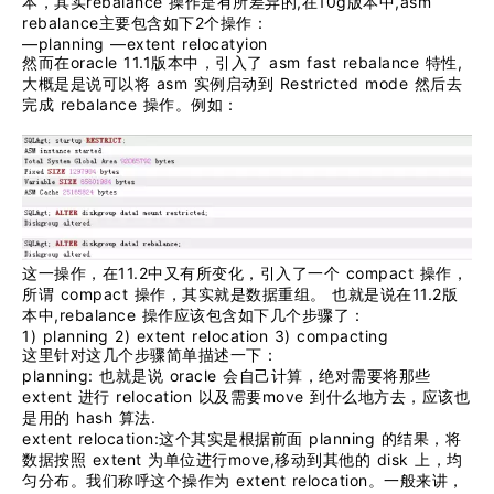
rebalance
,
10g
,asm
本，其实
操作是有所差异的
在
版本中
rebalance
2
主要包含如下
个操作：
—planning —extent relocatyion
oracle 11.1
asm fast rebalance
,
然而在
版本中，引入了
特性
asm
Restricted mode
大概是是说可以将
实例启动到
然后去
rebalance
完成
操作。例如：
11.2
compact
这一操作，在
中又有所变化，引入了一个
操作，
compact
11.2
所谓
操作，其实就是数据重组。
也就是说在
版
,rebalance
本中
操作应该包含如下几个步骤了：
1) planning 2) extent relocation 3) compacting
这里针对这几个步骤简单描述一下：
planning:
oracle
也就是说
会自己计算，绝对需要将那些
extent
relocation
move
进行
以及需要
到什么地方去，应该也
hash
.
是用的
算法
extent relocation:
planning
这个其实是根据前面
的结果，将
extent
move,
disk
数据按照
为单位进行
移动到其他的
上，均
extent relocation
匀分布。我们称呼这个操作为
。一般来讲，