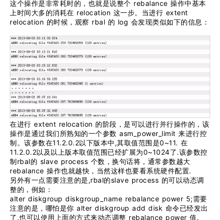
rebalance
这个操作是非常耗时的，也就是说整个
操作中基本
relocation
extent
上时间大多的消耗在
这一步。当进行
relocation
rbal
log
的时候，观察
的
会发现类似如下的信息：
extent relocation
在进行
的阶段，是可以进行并行操作的，该
asm_power_limit
操作是通过我们所熟知的一个参数
来进行控
11.2.0.2
,
0~11.
制。该参数在
以下版本中
其取值范围是
在
11.2.0.2
0~1024
.
以及以上版本取值范围已经扩展为
了
该参数控
rbal
slave process
制
的
个数，换句话将，通常参数越大
rebalance
.
操作也就越快，当然这样也要看系统硬件配置
,rbal
slave process
另外有一点需要注意的是
的
的可以动态调
整的，例如：
alter diskgroup diskgroup_name rebalance power 5;
需要
alter diskgroup add disk
注意的是，哪怕是你
命令已经发出
,
rebalance power
.
了
也可以使用上面的方式来动态调整
值