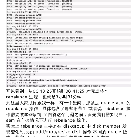
03:10:25
06:41:25
可以看到，从
开始到
才完成整个
rebalance
3
31
.
过程，也就是
小时
分钟
oracle asm
到这里大家或许跟我一样，有一个疑问，那就是
的
rebalance
rebalance
操作，具体包含了哪些细节？
或者说
操
作需要做哪些事情
？回答这个问题之前，首先我们需要明白，
asm
rebalance
.
在什么情况下进行
操作
,rebalance
diskgroup
disk member
实际上
主要是在
中
发
,
add/drop/resize disk
.
oracle
现变化时
比如
操作
不同的
版