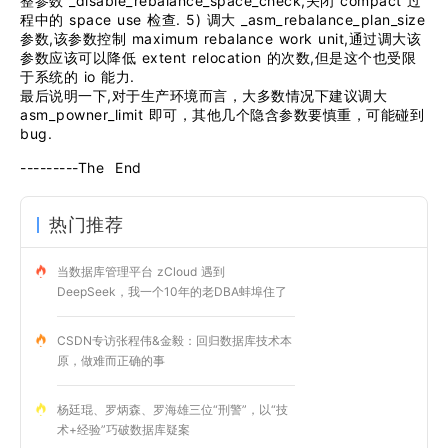
_disable_rebalance_space_check,
compact
整参数
关闭
过
space use
. 5)
_asm_rebalance_plan_size
程中的
检查
调大
,
maximum rebalance work unit,
参数
该参数控制
通过调大该
extent relocation
,
参数应该可以降低
的次数
但是这个也受限
io
.
于系统的
能力
,
最后说明一下
对于生产环境而言，大多数情况下建议调大
asm_powner_limit
即可，其他几个隐含参数要慎重，可能碰到
bug.
---------The End
热门推荐
当数据库管理平台 zCloud 遇到
DeepSeek，我一个10年的老DBA蚌埠住了
CSDN专访张程伟&金毅：回归数据库技术本
原，做难而正确的事
杨廷琨、罗炳森、罗海雄三位“刑警”，以“技
术+经验”巧破数据库疑案