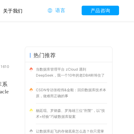
语言
产品咨询
关于我们
热门推荐
1610
当数据库管理平台 zCloud 遇到
DeepSeek，我一个10年的老DBA蚌埠住了
库系
CSDN专访张程伟&金毅：回归数据库技术本
cle
原，做难而正确的事
杨廷琨、罗炳森、罗海雄三位“刑警”，以“技
术+经验”巧破数据库疑案
让数据库起飞的存储底座怎么选？你只需掌