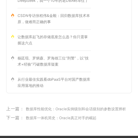
DeepSeek，我一个10年的老DBA蚌埠住了
CSDN专访张程伟&金毅：回归数据库技术本
原，做难而正确的事
让数据库起飞的存储底座怎么选？你只需掌
握这六点
杨廷琨、罗炳森、罗海雄三位“刑警”，以“技
术+经验”巧破数据库疑案
从行业最佳实践看dbPaaS平台对国产数据库
应用落地的推动
上一篇：
数据库性能优化：Oracle实例级别和会话级别的参数设置辨析
下一篇：
数据库一体机简史：Oracle真正对手的崛起