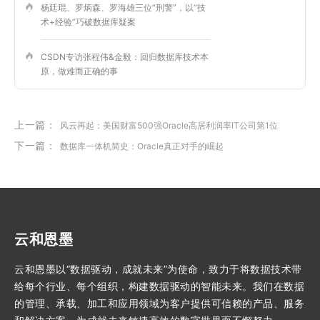
杨廷琨、罗炳森、罗海雄三位“刑警”，以“技
术+经验”巧破数据库疑案
CSDN专访张程伟&金毅：回归数据库技术本
原，做难而正确的事
上一篇：
风云再起：美国财富500强Oracle高居利润率IT公司第1位
下一篇：
数据库一体机简史：Oracle真正对手的崛起
云和恩墨
云和恩墨以“数据驱动，成就未来”为使命，致力于将数据技术带
给每个行业、每个组织，构建数据驱动的智能未来。我们在数据
的管理、承载、加工和应用领域为客户提供可信赖的产品、服务