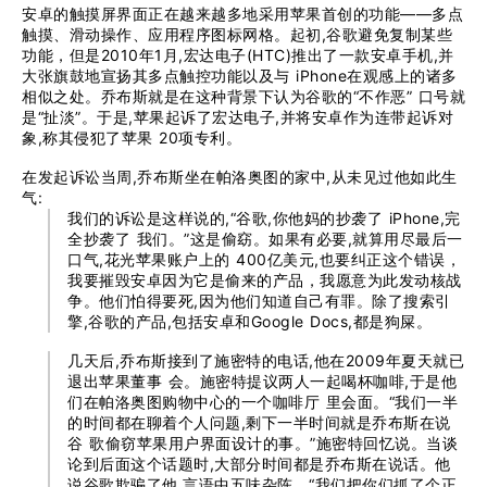
安卓的触摸屏界面正在越来越多地采用苹果首创的功能——多点
触摸、滑动操作、应用程序图标网格。起初,谷歌避免复制某些
功能，但是2010年1月,宏达电子(HTC)推出了一款安卓手机,并
大张旗鼓地宣扬其多点触控功能以及与 iPhone在观感上的诸多
相似之处。乔布斯就是在这种背景下认为谷歌的“不作恶” 口号就
是“扯淡”。于是,苹果起诉了宏达电子,并将安卓作为连带起诉对
象,称其侵犯了苹果 20项专利。
在发起诉讼当周,乔布斯坐在帕洛奥图的家中,从未见过他如此生
气:
我们的诉讼是这样说的,“谷歌,你他妈的抄袭了 iPhone,完
全抄袭了 我们。”这是偷窈。如果有必要,就算用尽最后一
口气,花光苹果账户上的 400亿美元,也要纠正这个错误，
我要摧毁安卓因为它是偷来的产品，我愿意为此发动核战
争。他们怕得要死,因为他们知道自己有罪。除了搜索引
擎,谷歌的产品,包括安卓和Google Docs,都是狗屎。
几天后,乔布斯接到了施密特的电话,他在2009年夏天就已
退出苹果董事 会。施密特提议两人一起喝杯咖啡,于是他
们在帕洛奥图购物中心的一个咖啡厅 里会面。“我们一半
的时间都在聊着个人问题,剩下一半时间就是乔布斯在说
谷 歌偷窃苹果用户界面设计的事。”施密特回忆说。当谈
论到后面这个话题时,大部分时间都是乔布斯在说话。他
说谷歌欺骗了他,言语中五味杂陈。“我们把你们抓了个正