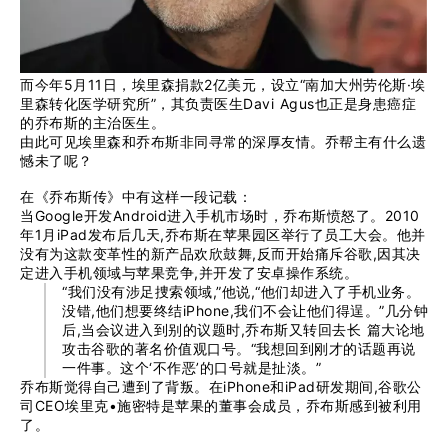
而今年5月11日，埃里森捐款2亿美元，设立“南加大州劳伦斯·埃
里森转化医学研究所”，其负责医生Davi Agus也正是身患癌症
的乔布斯的主治医生。
由此可见埃里森和乔布斯非同寻常的深厚友情。乔帮主有什么遗
憾未了呢？
在《乔布斯传》中有这样一段记载：
当Google开发Android进入手机市场时，乔布斯愤怒了。2010
年1月iPad发布后几天,乔布斯在苹果园区举行了员工大会。他并
没有为这款变革性的新产品欢欣鼓舞,反而开始痛斥谷歌,因其决
定进入手机领域与苹果竞争,并开发了安卓操作系统。
“我们没有涉足捜索领域,”他说,“他们却进入了手机业务。
没错,他们想要终结iPhone,我们不会让他们得逞。”几分钟
后,当会议进入到别的议题时,乔布斯又转回去长 篇大论地
攻击谷歌的著名价值观口号。“我想回到刚才的话题再说
一件事。这个‘不作恶’的口号就是扯淡。”
乔布斯觉得自己遭到了背叛。在iPhone和iPad研发期间,谷歌公
司CEO埃里克•施密特是苹果的董事会成员，乔布斯感到被利用
了。