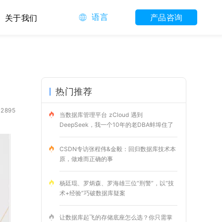
语言
产品咨询
关于我们
热门推荐
2895
当数据库管理平台 zCloud 遇到
DeepSeek，我一个10年的老DBA蚌埠住了
CSDN专访张程伟&金毅：回归数据库技术本
原，做难而正确的事
杨廷琨、罗炳森、罗海雄三位“刑警”，以“技
术+经验”巧破数据库疑案
让数据库起飞的存储底座怎么选？你只需掌