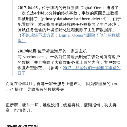
2017-04-05
，
位于纽约的云服务商
Digital Ocean
遭遇了
一次长达
小时
分钟的停机事故，事故的原因是主数据
4
56
库被删除了（
），由于
primary database had been deleted
配置错误，本应指向测试环境的任务被指向了生产环境，
测试任务包含的环境初始化过程删除了主生产数据库。
（
不以规矩不成方圆：
Digital Ocean
也删除了他们的数据
库）
2017
年
月
位于荷兰海牙的一家云主机
6
商
verelox.com
，
一名前任管理员删光了该公司所有客户
的数据，并且擦除了大多数服务器上面的内容，客户数据
恢复希望渺茫。（参考：
2017
，那些我们一起删库跑路的
日子
）
而近在今年
4
月，香港一家云服务上也声明，因为管理员的
rm -
操作，导致所有的数据丢失：
rf /*
正所谓，硬件一坏，谁也没招，线路再稳，蓝翔报销，功夫再
高，也怕菜刀。