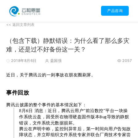
产品咨询
<< 返回文章列表
（包含下载）静默错误：为什么看了那么多灾
难，还是过不好备份这一关？
2018年8月6日
盖国强
2057
近日，关于腾讯云的一则事故在朋友圈刷屏。
事件回放
腾讯云披露的整个事件的基本情况如下：
8
月
日 消息：近日，腾讯云用户
“前沿数控”平台一块操
6
作系统云盘，因受所在物理硬盘固件版本
导致的静默
Bug
错误，文件系统元数据损坏。
腾云在声明中称，监控到异常后，第一时间向用户告知故
障状态，并立即组织文件系统专家并联合厂商技术专家尝