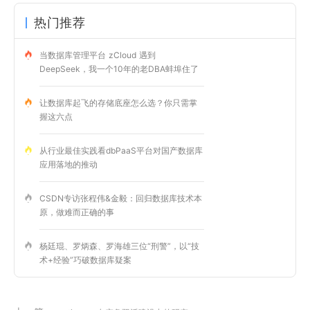
热门推荐
当数据库管理平台 zCloud 遇到
DeepSeek，我一个10年的老DBA蚌埠住了
让数据库起飞的存储底座怎么选？你只需掌
握这六点
从行业最佳实践看dbPaaS平台对国产数据库
应用落地的推动
CSDN专访张程伟&金毅：回归数据库技术本
原，做难而正确的事
杨廷琨、罗炳森、罗海雄三位“刑警”，以“技
术+经验”巧破数据库疑案