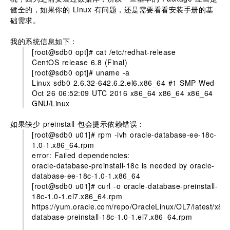
健全的，如果你的 Linux 有问题，还是需要看看安装手册的基
础需求。
我的系统信息如下：
[root@sdb0 opt]# cat /etc/redhat-release
CentOS release 6.8 (Final)
[root@sdb0 opt]# uname -a
Linux sdb0 2.6.32-642.6.2.el6.x86_64 #1 SMP Wed
Oct 26 06:52:09 UTC 2016 x86_64 x86_64 x86_64
GNU/Linux
如果缺少 preinstall 包会提示依赖错误：
[root@sdb0 u01]# rpm -ivh oracle-database-ee-18c-
1.0-1.x86_64.rpm
error: Failed dependencies:
oracle-database-preinstall-18c is needed by oracle-
database-ee-18c-1.0-1.x86_64
[root@sdb0 u01]# curl -o oracle-database-preinstall-
18c-1.0-1.el7.x86_64.rpm
https://yum.oracle.com/repo/OracleLinux/OL7/latest/x86
database-preinstall-18c-1.0-1.el7.x86_64.rpm