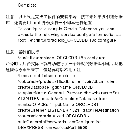
Complete!
注意，以上只是完成了软件的安装部署，接下来如果要创建数据
库，还需要用 root 身份执行一个脚本进行配置：
To configure a sample Oracle Database you can
execute the following service configuration script as
root: /etc/init.d/oracledb_ORCLCDB-18c configure
注意，当我们执行
/etc/init.d/oracledb_ORCLCDB-18c configure
命令时，后台实际上就自动进行了一个静默的数据库创建，我把
这段命令拿出来了，但是你可以不用关注：
/bin/su -s /bin/bash oracle -c
/opt/oracle/product/18c/dbhome_1/bin/dbca -silent -
createDatabase -gdbName ORCLCDB -
templateName General_Purpose.dbc -characterSet
AL32UTF8 -createAsContainerDatabase true -
numberOfPDBs 1 -pdbName ORCLPDB1 -
createListener LISTENER:1521 -datafileDestination
/opt/oracle/oradata -sid ORCLCDB -
autoGeneratePasswords -emConfiguration
DBEXPRESS -emExpressPort 5500