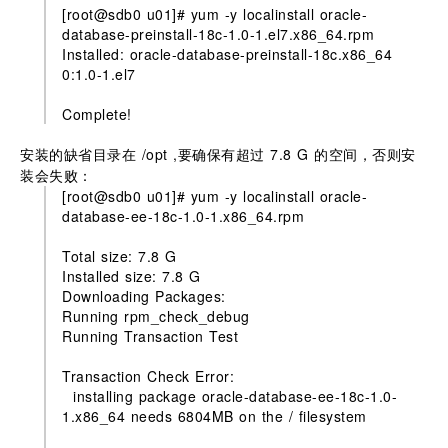
[root@sdb0 u01]# yum -y localinstall oracle-
database-preinstall-18c-1.0-1.el7.x86_64.rpm
Installed: oracle-database-preinstall-18c.x86_64
0:1.0-1.el7
Complete!
安装的缺省目录在 /opt ,要确保有超过 7.8 G 的空间，否则安
装会失败：
[root@sdb0 u01]# yum -y localinstall oracle-
database-ee-18c-1.0-1.x86_64.rpm
Total size: 7.8 G
Installed size: 7.8 G
Downloading Packages:
Running rpm_check_debug
Running Transaction Test
Transaction Check Error:
installing package oracle-database-ee-18c-1.0-
1.x86_64 needs 6804MB on the / filesystem