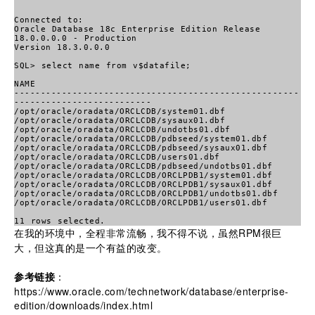
Connected to:
Oracle Database 18c Enterprise Edition Release
18.0.0.0.0 - Production
Version 18.3.0.0.0
SQL> select name from v$datafile;
NAME
------------------------------------------------------
--------------------------
/opt/oracle/oradata/ORCLCDB/system01.dbf
/opt/oracle/oradata/ORCLCDB/sysaux01.dbf
/opt/oracle/oradata/ORCLCDB/undotbs01.dbf
/opt/oracle/oradata/ORCLCDB/pdbseed/system01.dbf
/opt/oracle/oradata/ORCLCDB/pdbseed/sysaux01.dbf
/opt/oracle/oradata/ORCLCDB/users01.dbf
/opt/oracle/oradata/ORCLCDB/pdbseed/undotbs01.dbf
/opt/oracle/oradata/ORCLCDB/ORCLPDB1/system01.dbf
/opt/oracle/oradata/ORCLCDB/ORCLPDB1/sysaux01.dbf
/opt/oracle/oradata/ORCLCDB/ORCLPDB1/undotbs01.dbf
/opt/oracle/oradata/ORCLCDB/ORCLPDB1/users01.dbf
11 rows selected.
在我的环境中，全程非常流畅，我不得不说，虽然RPM很巨
大，但这真的是一个有益的改变。
参考链接
：
https://www.oracle.com/technetwork/database/enterprise-
edition/downloads/index.html