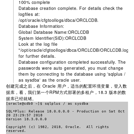
100% complete
Database creation complete. For details check the
logfiles at:
/opt/oracle/cfgtoollogs/dbca/ORCLCDB.
Database Information:
Global Database Name:ORCLCDB
System Identifier(SID):ORCLCDB
Look at the log file
"/opt/oracle/cfgtoollogs/dbca/ORCLCDB/ORCLCDB.log"
for further details.
Database configuration completed successfully. The
passwords were auto generated, you must change
them by connecting to the database using 'sqlplus /
as sysdba' as the oracle user.
创建完成之后，在 Oracle 用户，适当的配置环境变量，登入数
据库，看，我们第一个RPM方式部署的多租户，18.3 版本的数
据库已经就绪。
[oracle@sdb0 ~]$ sqlplus / as sysdba
SQL*Plus: Release 18.0.0.0.0 - Production on Sat Oct
20 23:29:57 2018
Version 18.3.0.0.0
Copyright (c) 1982, 2018, Oracle.
All rights
reserved.