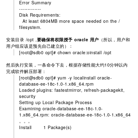
Error Summary
-------------
Disk Requirements:
At least 6804MB more space needed on the /
filesystem.
安装目录 /opt ,
要确保将权限授予 oracle 用户
（所以，用户和
用户组应该是预先自己建立的）：
[root@sdb0 opt]# chown oracle:oinstall /opt
然后执行安装，一条命令下去，根据存储性能大约10分钟以内
完成软件解压部署：
[root@sdb0 opt]# yum -y localinstall oracle-
database-ee-18c-1.0-1.x86_64.rpm
Loaded plugins: fastestmirror, refresh-packagekit,
security
Setting up Local Package Process
Examining oracle-database-ee-18c-1.0-
1.x86_64.rpm: oracle-database-ee-18c-1.0-1.x86_64
。。。
Install 1 Package(s)