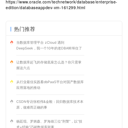
https://www.oracle.com/technetwork/database/enterprise-
edition/databaseappdev-vm-161299.html
热门推荐
当数据库管理平台 zCloud 遇到
DeepSeek，我一个10年的老DBA蚌埠住了
让数据库起飞的存储底座怎么选？你只需掌
握这六点
从行业最佳实践看dbPaaS平台对国产数据库
应用落地的推动
CSDN专访张程伟&金毅：回归数据库技术本
原，做难而正确的事
杨廷琨、罗炳森、罗海雄三位“刑警”，以“技
术+经验”巧破数据库疑案