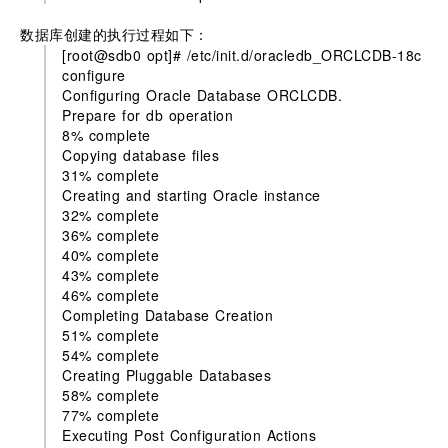
数据库创建的执行过程如下：
[root@sdb0 opt]# /etc/init.d/oracledb_ORCLCDB-18c
configure
Configuring Oracle Database ORCLCDB.
Prepare for db operation
8% complete
Copying database files
31% complete
Creating and starting Oracle instance
32% complete
36% complete
40% complete
43% complete
46% complete
Completing Database Creation
51% complete
54% complete
Creating Pluggable Databases
58% complete
77% complete
Executing Post Configuration Actions