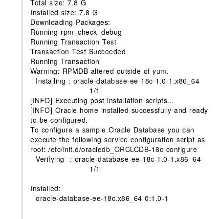
Total size: 7.8 G
Installed size: 7.8 G
Downloading Packages:
Running rpm_check_debug
Running Transaction Test
Transaction Test Succeeded
Running Transaction
Warning: RPMDB altered outside of yum.
Installing : oracle-database-ee-18c-1.0-1.x86_64
1/1
[INFO] Executing post installation scripts...
[INFO] Oracle home installed successfully and ready
to be configured.
To configure a sample Oracle Database you can
execute the following service configuration script as
root: /etc/init.d/oracledb_ORCLCDB-18c configure
Verifying : oracle-database-ee-18c-1.0-1.x86_64
1/1
Installed:
oracle-database-ee-18c.x86_64 0:1.0-1