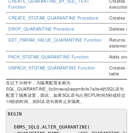
CREATE_QUARANTINE_BY_SQL_TEXT
Creates a q
Function
execution p
CREATE_STGTAB_QUARANTINE Procedure
Creates a s
DROP_QUARANTINE Procedure
Deletes a q
GET_PARAM_VALUE_QUARANTINE Function
Returns the
statement a
PACK_STGTAB_QUARANTINE Function
Adds one or
UNPACK_STGTAB_QUARANTINE Function
Creates qua
table
在以下示例中，为隔离配置名称为
SQL_QUARANTINE_3z0mwuq3aqsm8cfe7a0e4的SQL语句
配置了隔离设置，因此，如果SQL语句占用CPU时间5秒或经过
10秒的时间，则SQL语句将终止并隔离。
BEGIN

  DBMS_SQLQ.ALTER_QUARANTINE(
