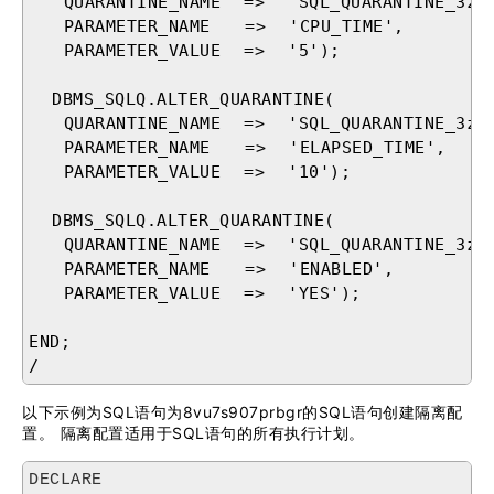
   QUARANTINE_NAME  =>  'SQL_QUARANTINE_3z0m
   PARAMETER_NAME   =>  'CPU_TIME',

   PARAMETER_VALUE  =>  '5');

  DBMS_SQLQ.ALTER_QUARANTINE(

   QUARANTINE_NAME  =>  'SQL_QUARANTINE_3z0m
   PARAMETER_NAME   =>  'ELAPSED_TIME',

   PARAMETER_VALUE  =>  '10');

  DBMS_SQLQ.ALTER_QUARANTINE(

   QUARANTINE_NAME  =>  'SQL_QUARANTINE_3z0m
   PARAMETER_NAME   =>  'ENABLED',

   PARAMETER_VALUE  =>  'YES');

END;

/
以下示例为SQL语句为8vu7s907prbgr的SQL语句创建隔离配
置。 隔离配置适用于SQL语句的所有执行计划。
DECLARE
