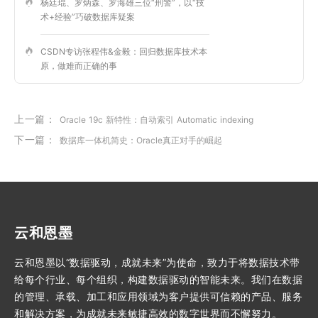
杨廷琨、罗炳森、罗海雄三位“刑警”，以“技
术+经验”巧破数据库疑案
CSDN专访张程伟&金毅：回归数据库技术本
原，做难而正确的事
上一篇：
Oracle 19c 新特性：自动索引 Automatic indexing
下一篇：
数据库一体机简史：Oracle真正对手的崛起
云和恩墨
云和恩墨以“数据驱动，成就未来”为使命，致力于将数据技术带
给每个行业、每个组织，构建数据驱动的智能未来。我们在数据
的管理、承载、加工和应用领域为客户提供可信赖的产品、服务
和解决方案，为成就未来敏捷高效的数字世界而不懈努力。