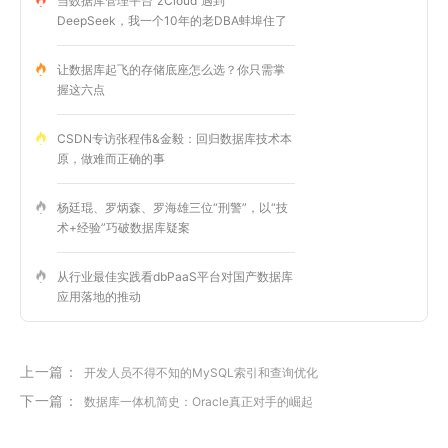
当数据库管理平台 zCloud 遇到
DeepSeek，我一个10年的老DBA蚌埠住了
让数据库起飞的存储底座怎么选？你只需掌
握这六点
CSDN专访张程伟&金毅：回归数据库技术本
原，做难而正确的事
杨廷琨、罗炳森、罗海雄三位“刑警”，以“技
术+经验”巧破数据库疑案
从行业最佳实践看dbPaaS平台对国产数据库
应用落地的推动
上一篇：
开发人员不得不知的MySQL索引和查询优化
下一篇：
数据库一体机简史：Oracle真正对手的崛起