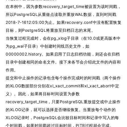
在本例中，因为参数recovery_target_time被设置为该时间戳，
所以PostgreSQL从重做点读取并重放WAL数据，直到时间戳
2018-7-1612:05:00为止。如果recovery.conf中没有配置恢复
目标，则PostgreSQL将重放至归档日志的末尾。
当恢复过程完成时，会在pg_xlog子目录（在10.0或更高版本中
为pg_wal子目录）中创建时间线历史文件，如
00000002.history。如果启用了日志归档功能，则还会在归档
目录中创建相同的命名文件。接下来各节会介绍此文件的内容和
作用。
提交和中止操作的记录包含每个操作完成时的时间戳（两个操作
的XLOG数据部分分别在xl_xact_commit和xl_xact_abort中定
义）。因此，如果将目标时间设置为参数
recovery_target_time，只要PostgreSQL重放提交或中止操作
的XLOG记录，就可以选择是否继续恢复。当重放每个动作的
XLOG记录时，PostgreSQL会比较目标时间和记录中写入的每
个时间戳，如果时间戳超过目标时间，PITR过程就会完成。