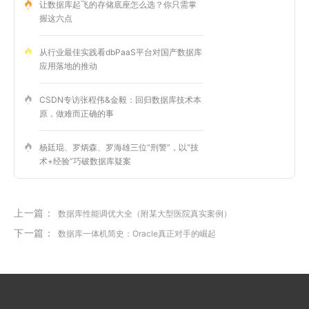
让数据库起飞的存储底座怎么选？你只需掌
握这六点
从行业最佳实践看dbPaaS平台对国产数据库
应用落地的推动
CSDN专访张程伟&金毅：回归数据库技术本
原，做难而正确的事
杨廷琨、罗炳森、罗海雄三位“刑警”，以“技
术+经验”巧破数据库疑案
上一篇：
数据库性能调优大全（附某大型医院真实案例）
下一篇：
数据库一体机简史：Oracle真正对手的崛起