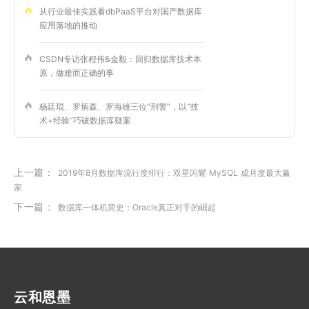
从行业最佳实践看dbPaaS平台对国产数据库
应用落地的推动
CSDN专访张程伟&金毅：回归数据库技术本
原，做难而正确的事
杨廷琨、罗炳森、罗海雄三位“刑警”，以“技
术+经验”巧破数据库疑案
上一篇：
2019年8月数据库流行度排行：双星闪耀 MySQL 成月度最大赢
家
下一篇：
数据库一体机简史：Oracle真正对手的崛起
云和恩墨