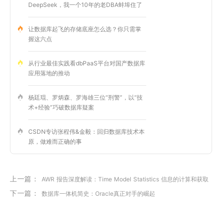
DeepSeek，我一个10年的老DBA蚌埠住了
让数据库起飞的存储底座怎么选？你只需掌
握这六点
从行业最佳实践看dbPaaS平台对国产数据库
应用落地的推动
杨廷琨、罗炳森、罗海雄三位“刑警”，以“技
术+经验”巧破数据库疑案
CSDN专访张程伟&金毅：回归数据库技术本
原，做难而正确的事
上一篇：
AWR 报告深度解读：Time Model Statistics 信息的计算和获取
下一篇：
数据库一体机简史：Oracle真正对手的崛起