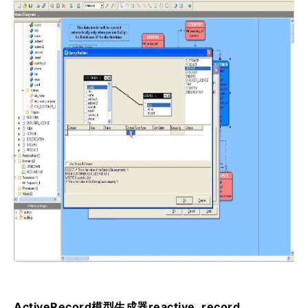
ActiveRecord模型生成器reactive_record