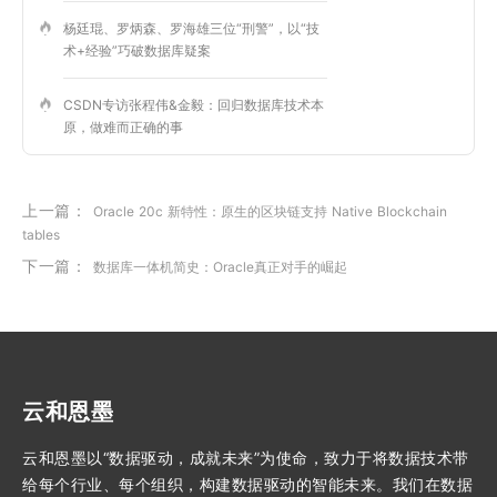
杨廷琨、罗炳森、罗海雄三位“刑警”，以“技
术+经验”巧破数据库疑案
CSDN专访张程伟&金毅：回归数据库技术本
原，做难而正确的事
上一篇：
Oracle 20c 新特性：原生的区块链支持 Native Blockchain
tables
下一篇：
数据库一体机简史：Oracle真正对手的崛起
云和恩墨
云和恩墨以“数据驱动，成就未来”为使命，致力于将数据技术带
给每个行业、每个组织，构建数据驱动的智能未来。我们在数据