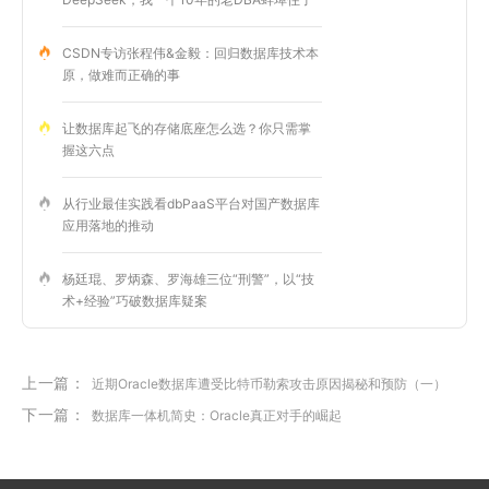
CSDN专访张程伟&金毅：回归数据库技术本
原，做难而正确的事
让数据库起飞的存储底座怎么选？你只需掌
握这六点
从行业最佳实践看dbPaaS平台对国产数据库
应用落地的推动
杨廷琨、罗炳森、罗海雄三位“刑警”，以“技
术+经验”巧破数据库疑案
上一篇：
近期Oracle数据库遭受比特币勒索攻击原因揭秘和预防（一）
下一篇：
数据库一体机简史：Oracle真正对手的崛起