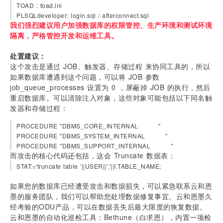
TOAD : toad.ini
PLSQLdeveloper: login.sql / afterconnect.sql
我们强烈建议用户加强数据库的权限管控、生产环境和测试环境
隔离，严格管控开发和运维工具。
处置建议：
这个攻击是通过 JOB、触发器、存储过程 来协同工具的，所以
如果数据库遭遇到这个问题，可以将 JOB 参数 
job_queue_processes 设置为 0 ，屏蔽掉 JOB 的执行，然后
重启数据库。可以清除注入对象，这些对象可能包括以下同名触
发器和存储过程：
PROCEDURE "DBMS_CORE_INTERNAL         " 
PROCEDURE "DBMS_SYSTEM_INTERNAL         "
PROCEDURE "DBMS_SUPPORT_INTERNAL         " 
而攻击的核心代码还包括，这会 Truncate 数据表：
STAT:='truncate table '||USER||'.'||I.TABLE_NAME;
如果您的数据库已经遭受攻击和数据损失，可以紧急联系云和恩
墨的服务团队，我们可以帮助您处理数据修复事宜。云和恩墨久
经考验的ODU产品，可以在数据丢失后最大限度的恢复数据。
云和恩墨的自动化巡检工具：Bethune（白求恩），内置一项检