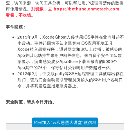
查，访问来源、访问工具分析，可以帮助用户梳理清楚你的数据
库使用情况。
别犹豫，去 
https://bethune.enmotech.com 
看看，不收钱
。
事件回顾：
2015年9月，XcodeGhost入侵苹果iOS事件在业内引起不
小震动。事件起因为不知名黑客向iOS应用开发工具
Xcode植入恶意程序，通过网盘和论坛上传播，被感染的
App并以此劫持苹果用户相关信息。来自多个安全团队数
据显示，病毒感染波及AppStore下载量最高的5000个
App其中的76个，保守估计受影响用户数超过一亿。
2012年2月，中文版putty等SSH远程管理工具被曝出存在
后门，该后门会自动窃取管理员所输入的SSH用户名与口
令，并将其发送至指定服务器上。
安全防范，请从今日开始。
如何加入"云和恩墨大讲堂"微信群