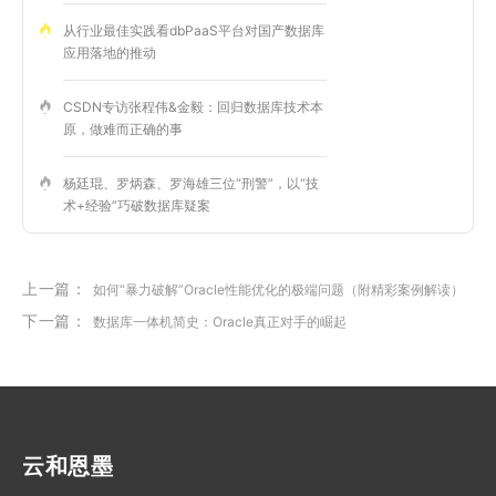
从行业最佳实践看dbPaaS平台对国产数据库
应用落地的推动
CSDN专访张程伟&金毅：回归数据库技术本
原，做难而正确的事
杨廷琨、罗炳森、罗海雄三位“刑警”，以“技
术+经验”巧破数据库疑案
上一篇：
如何“暴力破解”Oracle性能优化的极端问题（附精彩案例解读）
下一篇：
数据库一体机简史：Oracle真正对手的崛起
云和恩墨