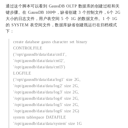
通过这个脚本可以看到 GaussDB OLTP 数据库的创建过程和关
键步骤。在 GaussDB 100中，缺省创建 3 个控制文件，6个 2G
大小的日志文件，用户表空间 5 个 1G 的数据文件。1 个 1G
的 SYSTEM 表空间文件，数据库缺省创建既运行在归档模式
下：
create database gauss character set binary
CONTROLFILE
('/opt/gaussdb/data/data/cntl1',
'/opt/gaussdb/data/data/cntl2',
'/opt/gaussdb/data/data/cntl3')
LOGFILE
('/opt/gaussdb/data/data/log1' size 2G,
'/opt/gaussdb/data/data/log2' size 2G,
'/opt/gaussdb/data/data/log3' size 2G,
'/opt/gaussdb/data/data/log4' size 2G,
'/opt/gaussdb/data/data/log5' size 2G,
'/opt/gaussdb/data/data/log6' size 2G)
system tablespace DATAFILE
'/opt/gaussdb/data/data/system' size 1G