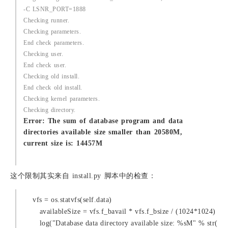
-C LSNR_PORT=1888
Checking runner.
Checking parameters.
End check parameters.
Checking user.
End check user.
Checking old install.
End check old install.
Checking kernel parameters.
Checking directory.
Error: The sum of database program and data
directories available size smaller than 20580M,
current size is: 14457M
这个限制其实来自 install.py 脚本中的检查：
    vfs = os.statvfs(self.data)
       availableSize = vfs.f_bavail * vfs.f_bsize / (1024*1024)
       log("Database data directory available size: %sM" % str(ava