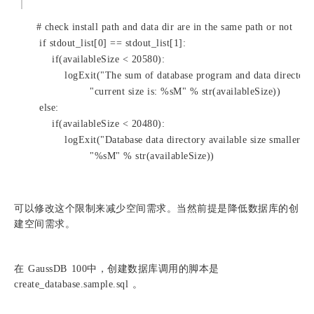
       # check install path and data dir are in the same path or not
        if stdout_list[0] == stdout_list[1]:
            if(availableSize < 20580):
                logExit("The sum of database program and data director
                        "current size is: %sM" % str(availableSize))
        else:
            if(availableSize < 20480):
                logExit("Database data directory available size smaller t
                        "%sM" % str(availableSize))
可以修改这个限制来减少空间需求。当然前提是降低数据库的创
建空间需求。
在 GaussDB 100中，创建数据库调用的脚本是
create_database.sample.sql 。