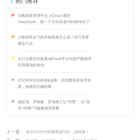
热门推荐
当数据库管理平台 zCloud 遇到
DeepSeek，我一个10年的老DBA蚌埠住了
让数据库起飞的存储底座怎么选？你只需掌
握这六点
从行业最佳实践看dbPaaS平台对国产数据库
应用落地的推动
CSDN专访张程伟&金毅：回归数据库技术本
原，做难而正确的事
杨廷琨、罗炳森、罗海雄三位“刑警”，以“技
术+经验”巧破数据库疑案
上一篇：
把3000行代码重构成15行，这样做！