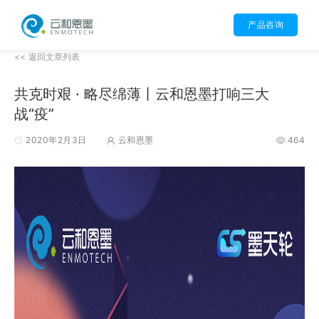
产品咨询
<< 返回文章列表
共克时艰 · 略尽绵薄丨云和恩墨打响三大
战“疫”
2020年2月3日
云和恩墨
464