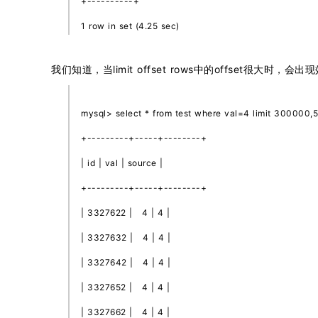
+----------+
1 row in set (4.25 sec)
我们知道，当limit offset rows中的offset很大时，会
mysql> select * from test where val=4 limit 300000,5
+---------+-----+--------+
| id | val | source |
+---------+-----+--------+
| 3327622 | 4 | 4 |
| 3327632 | 4 | 4 |
| 3327642 | 4 | 4 |
| 3327652 | 4 | 4 |
| 3327662 | 4 | 4 |