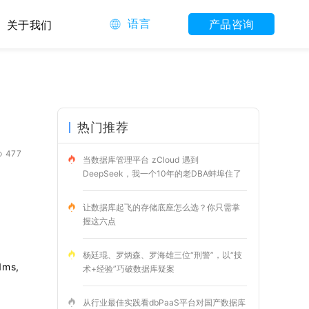
语言
产品咨询
关于我们
热门推荐
477
当数据库管理平台 zCloud 遇到
DeepSeek，我一个10年的老DBA蚌埠住了
让数据库起飞的存储底座怎么选？你只需掌
握这六点
杨廷琨、罗炳森、罗海雄三位“刑警”，以“技
ms,
术+经验”巧破数据库疑案
从行业最佳实践看dbPaaS平台对国产数据库