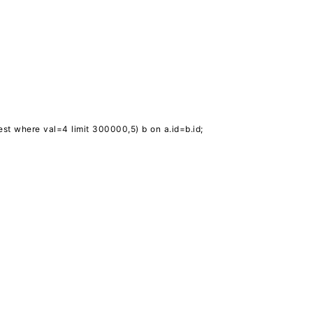
test where val=4 limit 300000,5) b on a.id=b.id;