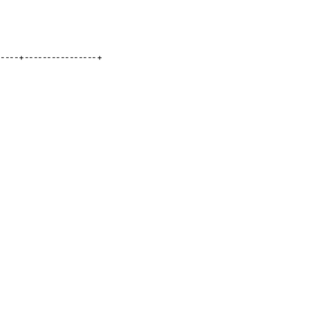
-----+----------------+