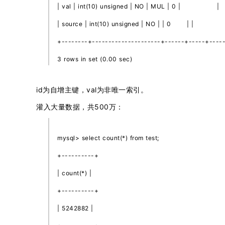
| val | int(10) unsigned | NO | MUL | 0 | |
| source | int(10) unsigned | NO | | 0 | |
+--------+---------------------+------+-----+----
3 rows in set (0.00 sec)
id为自增主键，val为非唯一索引。
灌入大量数据，共500万：
mysql> select count(*) from test;
+----------+
| count(*) |
+----------+
| 5242882 |