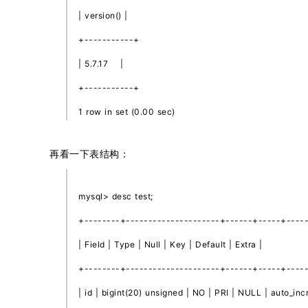
| version() |
+-----------+
| 5.7.17 |
+-----------+
1 row in set (0.00 sec)
再看一下表结构：
mysql> desc test;
+--------+---------------------+------+-----+----
| Field | Type | Null | Key | Default | Extra |
+--------+---------------------+------+-----+----
| id | bigint(20) unsigned | NO | PRI | NULL | auto_inc